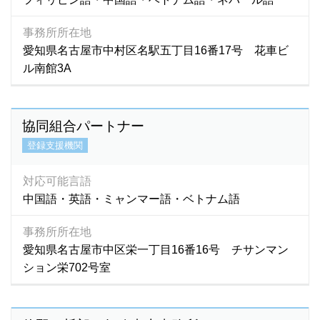
マラヤラム語
(1)
マルバリ語
(1)
事務所所在地
マレーシア語
(16)
愛知県名古屋市中村区名駅五丁目16番17号 花車ビ
マレー語
(34)
ル南館3A
ミャンマー語
(2,786)
ミャンマ－語
(3)
協同組合パートナー
モンゴル語
(580)
登録支援機関
モン語
(1)
ラオ語
(4)
対応可能言語
ラオス語
(76)
中国語・英語・ミャンマー語・ベトナム語
ラーオ語
(1)
ルーマニア語
(1)
事務所所在地
ロシア語
(92)
愛知県名古屋市中区栄一丁目16番16号 チサンマン
ション栄702号室
英語
(5,895)
韓国語
(440)
広東語
(16)