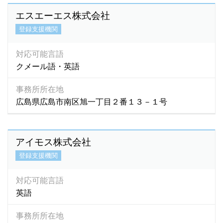
パンジャーブ語
(1)
エスエーエス株式会社
バングラディシュ語
(4)
登録支援機関
バングラディッシュ語
(1)
パンジャビ語
(1)
対応可能言語
パンジャブ語
(1)
クメール語・英語
ビサイヤ語
(2)
ビサヤ語
(36)
事務所所在地
広島県広島市南区旭一丁目２番１３－１号
ヒリガイノン語
(2)
ビルマ語
(108)
ヒンズー語
(8)
アイモス株式会社
ヒンディー語
(270)
登録支援機関
ヒンデゥー語
(1)
ヒンディ語
(8)
対応可能言語
ヒンドゥ語
(2)
英語
ヒンドゥー語
(7)
フィリピン語
(324)
事務所所在地