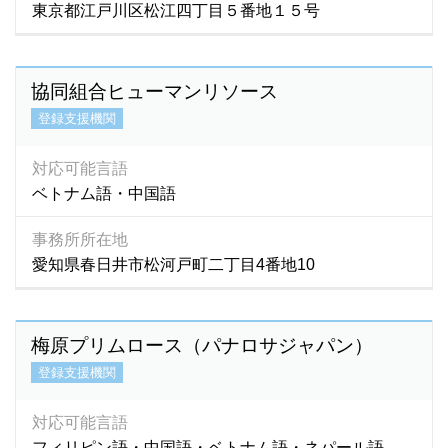
東京都江戸川区松江四丁目５番地１５号
フィリッピン語
(0)
フィンランド語
(0)
ブータン語
(3)
協同組合ヒューマンリソース
普通語
(1)
登録支援機関
ブラジル語
(0)
フランス語
(52)
対応可能言語
ヘブライ語
(0)
ベトナム語・中国語
ベトナム語
(7,186)
ペルー語
(0)
事務所所在地
ペルシア語
(0)
愛知県春日井市松河戸町二丁目4番地10
ペルシャ語
(3)
ベンガル語
(282)
梅原プリムロース（パナロサジャパン）
ポルトガル語
(204)
登録支援機関
ポーランド語
(0)
マダガスカル語
(1)
対応可能言語
マラティ語
(1)
フィリピン語・中国語・ベトナム語・ネパール語