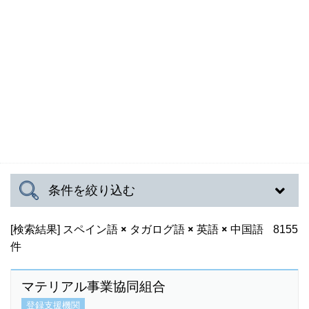
条件を絞り込む
[検索結果]
対応可能地域
スペイン語
タガログ語
英語
中国語
8155
件
マテリアル事業協同組合
登録支援機関
対応言語