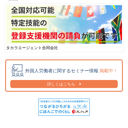
ヒンディー語
(270)
ヒンデゥー語
(1)
ヒンディ語
(8)
ヒンドゥ語
(2)
ヒンドゥー語
(7)
フィリピン語
(324)
タカラエージェント合同会社
フィリッピン語
(0)
フィンランド語
(0)
ブータン語
(3)
外国人労働者に関するセミナー情報
掲載中！
普通語
(1)
詳しくはこちら
ブラジル語
(0)
フランス語
(52)
ヘブライ語
(0)
ベトナム語
(7,186)
ペルー語
(0)
ペルシア語
(0)