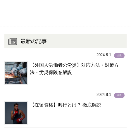
ゾンカ語
(5)
ゾンガ語
(0)
タイ語
(873)
タカログ語
(2)
タガロク語
(1)
最新の記事
タガログ語
(1,435)
タジク語
(3)
2024.8.1
全般
タミル語
(44)
【外国人労働者の労災】対応方法・対策方
チェコ語
(2)
法・労災保険を解説
チューク語
(1)
テルグ語
(2)
ドイツ語
(15)
2024.8.1
全般
トルコ語
(15)
【在留資格】興行とは？ 徹底解説
トルクメニスタン語
(1)
ネパール語
(1,992)
ネパ－ル語
(2)