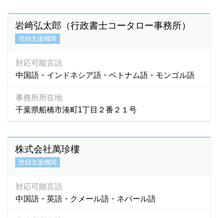
オランダ語
(0)
支援業務の内容
カザフ語
(5)
岩﨑弘太郎（行政書士コータロー事務所）
任意的な支援内容あり
カチン語
(0)
登録支援機関
カザフスタン語
(1)
団体名で探す
カレン語
(1)
対応可能言語
カンザビ語
(1)
中国語・インドネシア語・ベトナム語・モンゴル語
カンボジア語
(586)
事務所所在地
キマイ語
(0)
千葉県船橋市湊町1丁目２番２１号
キリバス語
(1)
キルギス語
(27)
グジュラディ語
(1)
株式会社萬珍樓
クメール語
(534)
登録支援機関
クロアチア語
(1)
シナ語
(1)
対応可能言語
シンディー語
(1)
中国語・英語・クメール語・ネパール語
シンド語
(2)