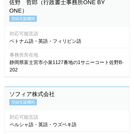
佐野 哲郎（行政書士事務所ONE BY
四川語
(1)
ONE）
上海語
(3)
登録支援機関
台湾語
(43)
中国語
(4,421)
対応可能言語
朝鮮語
(2)
ベトナム語・英語・フィリピン語
日本語
(7)
福建語
(0)
事務所所在地
北京語
(19)
静岡県富士宮市小泉1127番地の1サニーコート佐野B-
202
ソフィア株式会社
登録支援機関
対応可能言語
ペルシャ語・英語・ウズベキ語