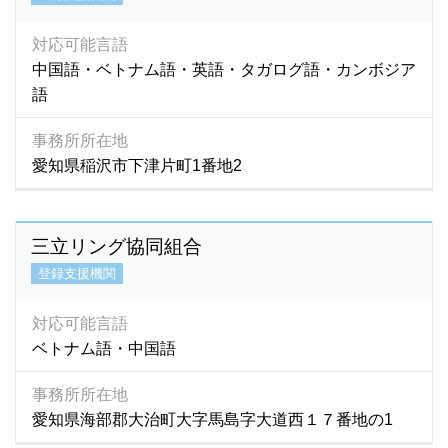
アラビア語
(13)
対応可能言語
アゼルバイジャン語
(2)
中国語・ベトナム語・英語・タガログ語・カンボジア
語
アルメニア語
(1)
イタリア語
(20)
事務所所在地
イロガノ語
(1)
愛知県稲沢市下津片町1番地2
イロンゴ語
(1)
インドネシア語
(4,136)
インド語
(93)
三立リング協同組合
ヴィサヤ語
(1)
登録支援機関
ウクライナ語
(5)
ウズベキ語
(1)
対応可能言語
ウズベキスタン語
(14)
ベトナム語・中国語
ウズベク語
(71)
事務所所在地
ウルドゥー語
(58)
愛知県海部郡大治町大字馬島字大道西１７番地の1
ウルドゥ語
(4)