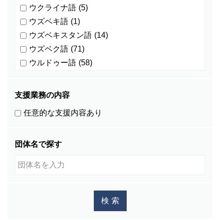
ウクライナ語
(5)
ウズベキ語
(1)
ウズベキスタン語
(14)
ウズベク語
(71)
ウルドゥー語
(58)
ウルドゥ語
(4)
オランダ語
(0)
支援業務の内容
カザフ語
(5)
任意的な支援内容あり
カチン語
(0)
カザフスタン語
(1)
団体名で探す
カレン語
(1)
カンザビ語
(1)
カンボジア語
(586)
キマイ語
(0)
キリバス語
(1)
キルギス語
(27)