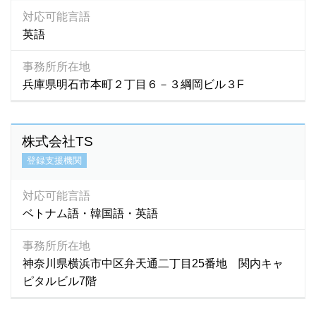
タジク語
(3)
対応可能言語
タミル語
(44)
英語
チェコ語
(2)
事務所所在地
チューク語
(1)
兵庫県明石市本町２丁目６－３綱岡ビル３F
テルグ語
(2)
ドイツ語
(15)
トルコ語
(15)
株式会社TS
トルクメニスタン語
(1)
登録支援機関
ネパール語
(1,992)
ネパ－ル語
(2)
対応可能言語
ノルウェー語
(2)
ベトナム語・韓国語・英語
ハウサ語
(1)
パキスタン語
(19)
事務所所在地
神奈川県横浜市中区弁天通二丁目25番地 関内キャ
ハンガリー語
(0)
ピタルビル7階
バングラデシュ語
(100)
ハンジャビ語
(1)