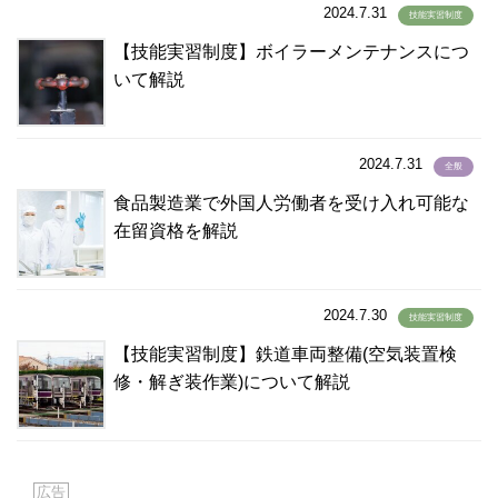
2024.7.31
ノルウェー語
(2)
技能実習制度
ハウサ語
(1)
【技能実習制度】ボイラーメンテナンスにつ
パキスタン語
いて解説
(19)
ハンガリー語
(0)
バングラデシュ語
(100)
2024.7.31
全般
ハンジャビ語
(1)
食品製造業で外国人労働者を受け入れ可能な
パンジャーブ語
(1)
在留資格を解説
バングラディシュ語
(4)
バングラディッシュ語
(1)
パンジャビ語
(1)
2024.7.30
技能実習制度
パンジャブ語
(1)
【技能実習制度】鉄道車両整備(空気装置検
ビサイヤ語
(2)
修・解ぎ装作業)について解説
ビサヤ語
(36)
ヒリガイノン語
(2)
ビルマ語
(108)
ヒンズー語
(8)
広告