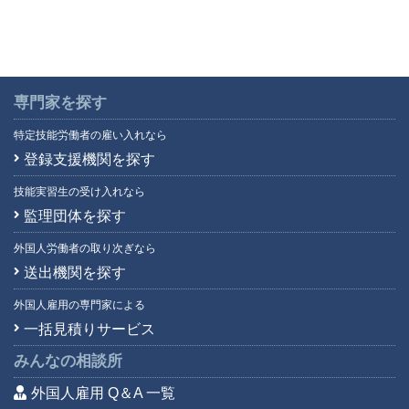
ラーオ語
(1)
ルーマニア語
(1)
ロシア語
(92)
英語
(5,895)
専門家を探す
韓国語
(440)
特定技能労働者の雇い入れなら
広東語
(16)
登録支援機関を探す
四川語
(1)
技能実習生の受け入れなら
上海語
(3)
監理団体を探す
台湾語
(43)
中国語
(4,421)
外国人労働者の取り次ぎなら
朝鮮語
(2)
送出機関を探す
日本語
(7)
外国人雇用の専門家による
福建語
(0)
一括見積りサービス
北京語
(19)
みんなの相談所
外国人雇用 Q＆A 一覧