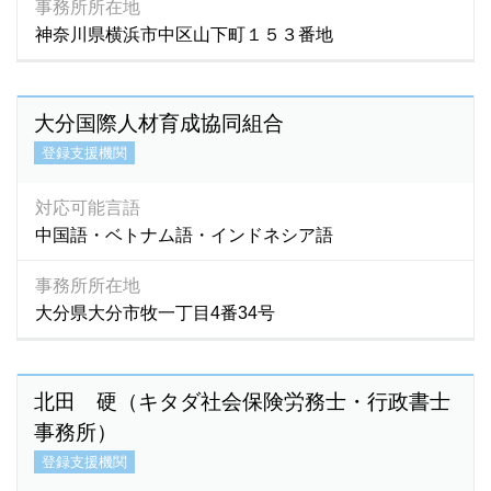
事務所所在地
シンハラ語
(472)
神奈川県横浜市中区山下町１５３番地
スウェーデン語
(0)
スペイン語
(191)
スリランカ語
(196)
大分国際人材育成協同組合
スワヒリ語
(1)
登録支援機関
スロバキア語
(3)
セネガル語
(1)
対応可能言語
セブアノ語
(1)
中国語・ベトナム語・インドネシア語
セルビア語
(0)
事務所所在地
ソロモン語
(1)
大分県大分市牧一丁目4番34号
ゾンカ語
(5)
ゾンガ語
(0)
タイ語
(873)
北田 硬（キタダ社会保険労務士・行政書士
タカログ語
(2)
事務所）
タガロク語
(1)
登録支援機関
タガログ語
(1,435)