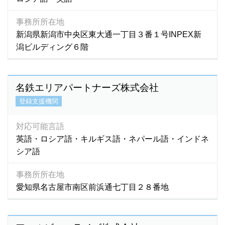
パンジャーブ語
(1)
バングラディシュ語
(4)
事務所所在地
バングラディッシュ語
(1)
新潟県新潟市中央区東大通一丁目３番１号INPEX新
潟ビルディング６階
パンジャビ語
(1)
パンジャブ語
(1)
ビサイヤ語
(2)
名鉄エリアパートナーズ株式会社
ビサヤ語
(36)
登録支援機関
ヒリガイノン語
(2)
ビルマ語
(108)
対応可能言語
ヒンズー語
(8)
英語・ロシア語・キルギス語・ネパール語・インドネ
ヒンディー語
(270)
シア語
ヒンデゥー語
(1)
ヒンディ語
(8)
事務所所在地
愛知県名古屋市南区前浜通七丁目２８番地
ヒンドゥ語
(2)
ヒンドゥー語
(7)
フィリピン語
(324)