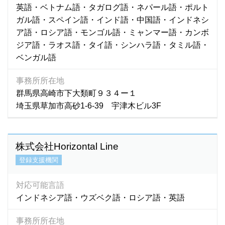
英語・ベトナム語・タガログ語・ネパール語・ポルト
ガル語・スペイン語・インド語・中国語・インドネシ
ア語・ロシア語・モンゴル語・ミャンマー語・カンボ
ジア語・ラオス語・タイ語・シンハラ語・タミル語・
ベンガル語
事務所所在地
群馬県高崎市下大類町９３４ー１
埼玉県草加市高砂1‐6‐39 宇津木ビル3F
株式会社Horizontal Line
登録支援機関
対応可能言語
インドネシア語・ウズベク語・ロシア語・英語
事務所所在地