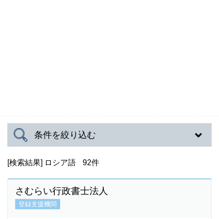
条件を絞り込む
[検索結果]
対応可能地域
ロシア語
92件
さむらい行政書士法人
登録支援機関
対応言語