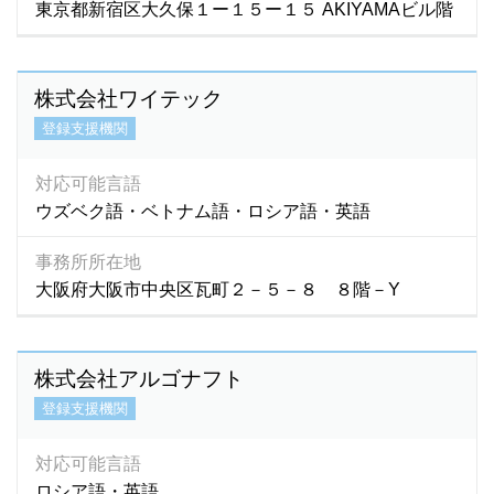
東京都新宿区大久保１ー１５ー１５ AKIYAMAビル階
タジク語
(3)
タミル語
(44)
チェコ語
(2)
株式会社ワイテック
チューク語
(1)
登録支援機関
テルグ語
(2)
ドイツ語
(15)
対応可能言語
トルコ語
(15)
ウズベク語・ベトナム語・ロシア語・英語
トルクメニスタン語
(1)
ネパール語
(1,992)
事務所所在地
大阪府大阪市中央区瓦町２－５－８ ８階－Y
ネパ－ル語
(2)
ノルウェー語
(2)
ハウサ語
(1)
株式会社アルゴナフト
パキスタン語
(19)
登録支援機関
ハンガリー語
(0)
バングラデシュ語
(100)
対応可能言語
ハンジャビ語
(1)
ロシア語・英語