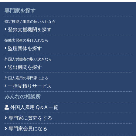
英語
(5,895)
専門家を探す
韓国語
(440)
特定技能労働者の雇い入れなら
広東語
(16)
登録支援機関を探す
四川語
(1)
技能実習生の受け入れなら
上海語
(3)
監理団体を探す
台湾語
(43)
中国語
(4,421)
外国人労働者の取り次ぎなら
朝鮮語
(2)
送出機関を探す
日本語
(7)
外国人雇用の専門家による
福建語
(0)
一括見積りサービス
北京語
(19)
みんなの相談所
外国人雇用 Q＆A 一覧
専門家に質問をする
専門家会員になる