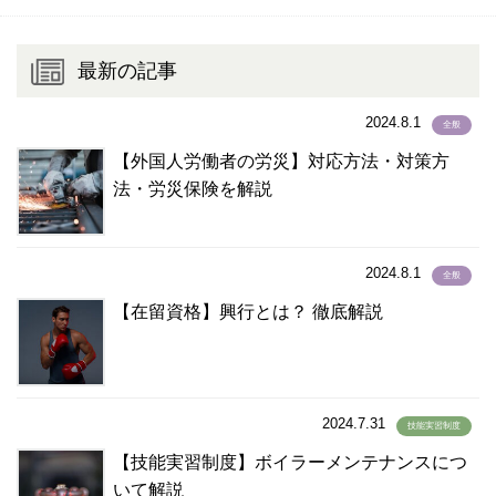
タカログ語
(2)
タガロク語
(1)
最新の記事
タガログ語
(1,435)
タジク語
(3)
2024.8.1
全般
タミル語
(44)
【外国人労働者の労災】対応方法・対策方
チェコ語
(2)
法・労災保険を解説
チューク語
(1)
テルグ語
(2)
ドイツ語
(15)
2024.8.1
全般
トルコ語
(15)
【在留資格】興行とは？ 徹底解説
トルクメニスタン語
(1)
ネパール語
(1,992)
ネパ－ル語
(2)
2024.7.31
ノルウェー語
(2)
技能実習制度
ハウサ語
(1)
【技能実習制度】ボイラーメンテナンスにつ
パキスタン語
いて解説
(19)