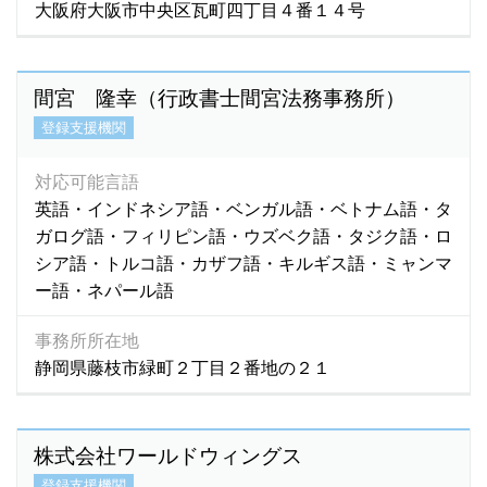
大阪府大阪市中央区瓦町四丁目４番１４号
マラヤラム語
(1)
マルバリ語
(1)
マレーシア語
(16)
間宮 隆幸（行政書士間宮法務事務所）
マレー語
(34)
登録支援機関
ミャンマー語
(2,786)
ミャンマ－語
(3)
対応可能言語
モンゴル語
(580)
英語・インドネシア語・ベンガル語・ベトナム語・タ
モン語
(1)
ガログ語・フィリピン語・ウズベク語・タジク語・ロ
ラオ語
(4)
シア語・トルコ語・カザフ語・キルギス語・ミャンマ
ラオス語
(76)
ー語・ネパール語
ラーオ語
(1)
事務所所在地
ルーマニア語
(1)
静岡県藤枝市緑町２丁目２番地の２１
ロシア語
(92)
英語
(5,895)
韓国語
(440)
株式会社ワールドウィングス
広東語
(16)
登録支援機関