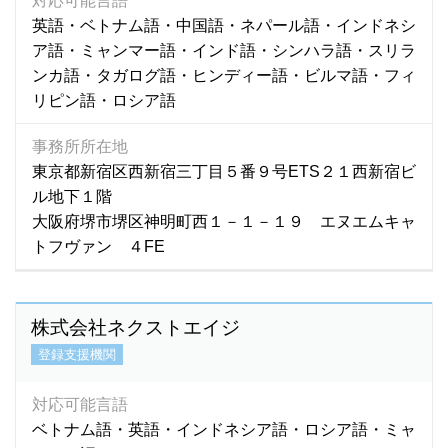
対応可能言語
オランダ語
(0)
支援業務の内容
英語・ベトナム語・中国語・ネパール語・インドネシ
カザフ語
(5)
ア語・ミャンマー語・インド語・シンハラ語・スリラ
任意的な支援内容あり
カチン語
(0)
ンカ語・タガログ語・ヒンディー語・ビルマ語・フィ
カザフスタン語
(1)
リピン語・ロシア語
団体名で探す
カレン語
(1)
事務所所在地
カンザビ語
(1)
東京都新宿区西新宿三丁目５番９号ETS２１西新宿ビ
カンボジア語
(586)
ル地下１階
キマイ語
(0)
大阪府堺市堺区神明町西１－１－１９ エヌエムキャ
キリバス語
(1)
トフヴァン ４FE
キルギス語
(27)
グジュラディ語
(1)
クメール語
(534)
株式会社ネクストエイジ
クロアチア語
(1)
登録支援機関
シナ語
(1)
シンディー語
(1)
対応可能言語
ベトナム語・英語・インドネシア語・ロシア語・ミャ
シンド語
(2)