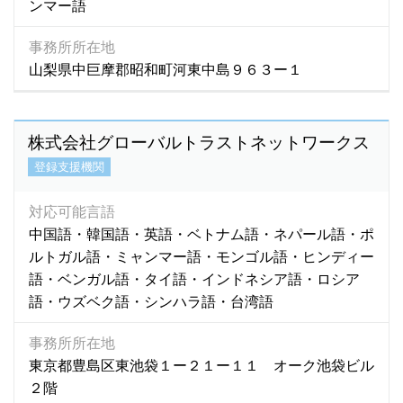
ンマー語
シンハラ語
(472)
スウェーデン語
(0)
事務所所在地
スペイン語
(191)
山梨県中巨摩郡昭和町河東中島９６３ー１
スリランカ語
(196)
スワヒリ語
(1)
スロバキア語
(3)
株式会社グローバルトラストネットワークス
セネガル語
(1)
登録支援機関
セブアノ語
(1)
セルビア語
(0)
対応可能言語
中国語・韓国語・英語・ベトナム語・ネパール語・ポ
ソロモン語
(1)
ルトガル語・ミャンマー語・モンゴル語・ヒンディー
ゾンカ語
(5)
語・ベンガル語・タイ語・インドネシア語・ロシア
ゾンガ語
(0)
語・ウズベク語・シンハラ語・台湾語
タイ語
(873)
タカログ語
(2)
事務所所在地
タガロク語
(1)
東京都豊島区東池袋１ー２１ー１１ オーク池袋ビル
タガログ語
(1,435)
２階