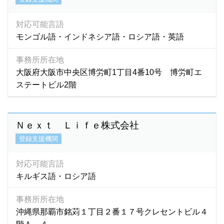
四川語
(1)
上海語
(3)
対応可能言語
台湾語
(43)
モンゴル語・インドネシア語・ロシア語・英語
中国語
(4,421)
事務所所在地
朝鮮語
(2)
大阪府大阪市中央区博労町1丁目4番10号 博労町エ
日本語
(7)
ステートビル2階
福建語
(0)
北京語
(19)
Ｎｅｘｔ Ｌｉｆｅ株式会社
登録支援機関
対応可能言語
キルギス語・ロシア語
事務所所在地
沖縄県那覇市銘苅１丁目２番１７号クレセントビル４