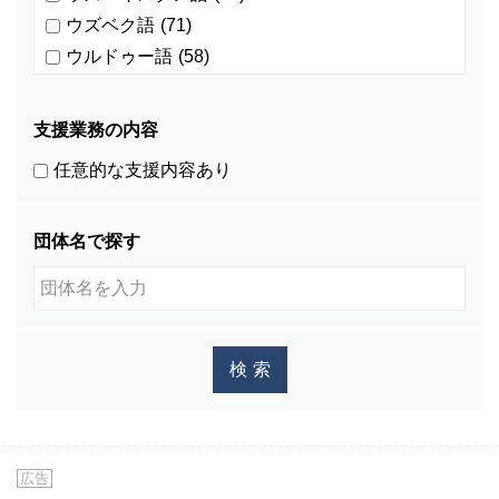
ウズベク語
(71)
ウルドゥー語
(58)
ウルドゥ語
(4)
オランダ語
(0)
支援業務の内容
カザフ語
(5)
任意的な支援内容あり
カチン語
(0)
カザフスタン語
(1)
団体名で探す
カレン語
(1)
カンザビ語
(1)
カンボジア語
(586)
キマイ語
(0)
キリバス語
(1)
キルギス語
(27)
グジュラディ語
(1)
クメール語
(534)
広告
クロアチア語
(1)