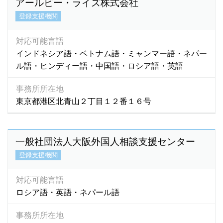
アールビー・ライズ株式会社
フィリッピン語
(0)
登録支援機関
フィンランド語
(0)
ブータン語
(3)
対応可能言語
普通語
(1)
インドネシア語・ベトナム語・ミャンマー語・ネパー
ブラジル語
(0)
ル語・ヒンディー語・中国語・ロシア語・英語
フランス語
(52)
事務所所在地
ヘブライ語
(0)
東京都港区北青山２丁目１２番１６号
ベトナム語
(7,186)
ペルー語
(0)
ペルシア語
(0)
一般社団法人大阪外国人相談支援センター
ペルシャ語
(3)
登録支援機関
ベンガル語
(282)
ポルトガル語
(204)
対応可能言語
ポーランド語
(0)
ロシア語・英語・ネパール語
マダガスカル語
(1)
マラティ語
(1)
事務所所在地