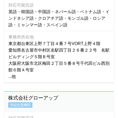
対応可能言語
アラビア語
(13)
英語・韓国語・中国語・ネパール語・ベトナム語・イ
アゼルバイジャン語
(2)
ンドネシア語・クロアチア語・モンゴル語・ロシア
語・ミャンマー語・スペイン語
アルメニア語
(1)
イタリア語
(20)
事務所所在地
イロガノ語
(1)
東京都台東区上野７丁目４番７号VORT上野４階
イロンゴ語
(1)
愛知県名古屋市中村区名駅四丁目２６番２２号 名駅
インドネシア語
(4,136)
ビルディング５階Ｂ号室
インド語
(93)
大阪府大阪市北区梅田２丁目５番８号千代田ビル西別
ヴィサヤ語
(1)
館６階Ａ号室
...他
ウクライナ語
(5)
ウズベキ語
(1)
ウズベキスタン語
(14)
株式会社グローアップ
ウズベク語
(71)
登録支援機関
ウルドゥー語
(58)
ウルドゥ語
(4)