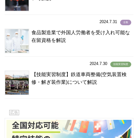
ハンガリー語
(0)
バングラデシュ語
(100)
2024.7.31
全般
ハンジャビ語
(1)
食品製造業で外国人労働者を受け入れ可能な
パンジャーブ語
(1)
在留資格を解説
バングラディシュ語
(4)
バングラディッシュ語
(1)
パンジャビ語
(1)
2024.7.30
技能実習制度
パンジャブ語
(1)
【技能実習制度】鉄道車両整備(空気装置検
ビサイヤ語
(2)
修・解ぎ装作業)について解説
ビサヤ語
(36)
ヒリガイノン語
(2)
ビルマ語
(108)
ヒンズー語
(8)
広告
ヒンディー語
(270)
ヒンデゥー語
(1)
ヒンディ語
(8)