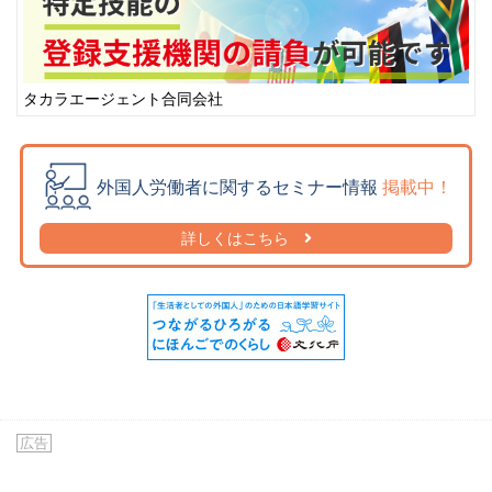
ヒンドゥ語
(2)
ヒンドゥー語
(7)
フィリピン語
(324)
タカラエージェント合同会社
フィリッピン語
(0)
フィンランド語
(0)
ブータン語
(3)
外国人労働者に関するセミナー情報
掲載中！
普通語
(1)
詳しくはこちら
ブラジル語
(0)
フランス語
(52)
ヘブライ語
(0)
ベトナム語
(7,186)
ペルー語
(0)
ペルシア語
(0)
ペルシャ語
(3)
広告
ベンガル語
(282)
ポルトガル語
(204)