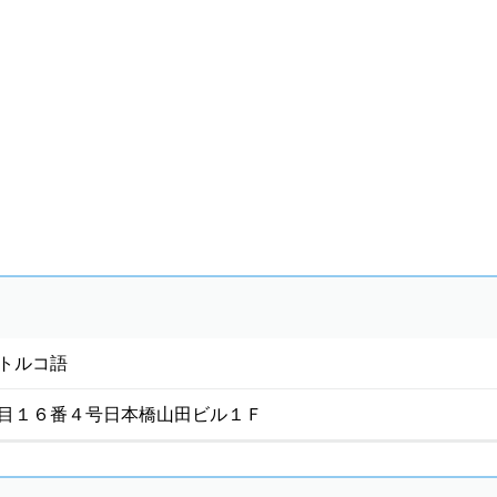
トルコ語
目１６番４号日本橋山田ビル１Ｆ