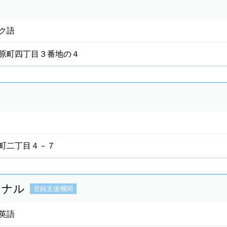
ク語
原町四丁目３番地の４
町二丁目４－７
ョナル
登録支援機関
英語