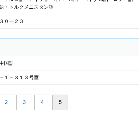
語・トルクメニスタン語
３０ー２３
中国語
－１－３１３号室
2
3
4
5