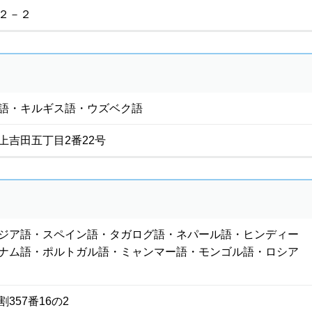
２－２
語・キルギス語・ウズベク語
上吉田五丁目2番22号
ジア語・スペイン語・タガログ語・ネパール語・ヒンディー
ナム語・ポルトガル語・ミャンマー語・モンゴル語・ロシア
357番16の2