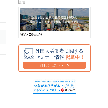
広告
ヒンドゥー語
(7)
フィリピン語
(324)
フィリッピン語
(0)
フィンランド語
(0)
ブータン語
(3)
AKANE株式会社
普通語
(1)
ブラジル語
(0)
外国人労働者に関する
フランス語
(52)
セミナー情報
掲載中！
ヘブライ語
(0)
詳しくはこちら
ベトナム語
(7,186)
ペルー語
(0)
ペルシア語
(0)
ペルシャ語
(3)
ベンガル語
(282)
ポルトガル語
(204)
ポーランド語
(0)