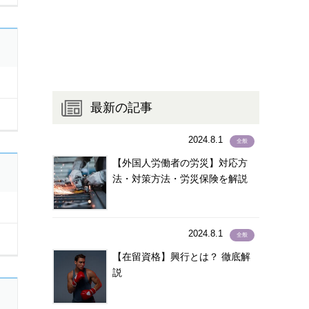
タガロク語
(1)
タガログ語
(1,435)
タジク語
(3)
タミル語
(44)
チェコ語
(2)
最新の記事
チューク語
(1)
テルグ語
(2)
2024.8.1
全般
ドイツ語
(15)
【外国人労働者の労災】対応方
トルコ語
(15)
法・対策方法・労災保険を解説
トルクメニスタン語
(1)
ネパール語
(1,992)
ネパ－ル語
(2)
2024.8.1
全般
ノルウェー語
(2)
【在留資格】興行とは？ 徹底解
ハウサ語
(1)
説
パキスタン語
(19)
ハンガリー語
(0)