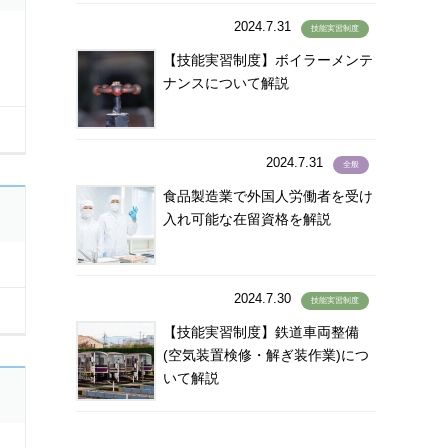
バングラデシュ語
(100)
2024.7.31
技能実習制度
ロ
ハンジャビ語
(1)
【技能実習制度】ボイラーメンテ
パンジャーブ語
(1)
ナンスについて解説
バングラディシュ語
(4)
バングラディッシュ語
(1)
パンジャビ語
(1)
2024.7.31
全般
パンジャブ語
(1)
食品製造業で外国人労働者を受け
ビサイヤ語
(2)
入れ可能な在留資格を解説
ビサヤ語
(36)
ヒリガイノン語
(2)
2024.7.30
ビルマ語
(108)
技能実習制度
ヒンズー語
(8)
【技能実習制度】鉄道車両整備
(空気装置検修・解ぎ装作業)につ
ヒンディー語
(270)
いて解説
ヒンデゥー語
(1)
ヒンディ語
(8)
ヒンドゥ語
(2)