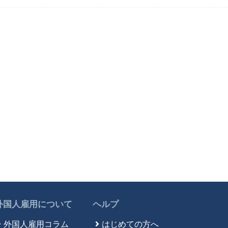
マダガスカル語
(1)
マラティ語
(1)
マラヤラム語
(1)
マルバリ語
(1)
マレーシア語
(16)
マレー語
(34)
ミャンマー語
(2,786)
ミャンマ－語
(3)
モンゴル語
(580)
モン語
(1)
ラオ語
(4)
ラオス語
(76)
ラーオ語
(1)
ルーマニア語
(1)
外国人雇用について
ヘルプ
ロシア語
(92)
外国人雇用コラム
はじめての方へ
英語
(5,895)