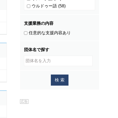
ウルドゥー語
(58)
ウルドゥ語
(4)
オランダ語
(0)
支援業務の内容
カザフ語
(5)
任意的な支援内容あり
カチン語
(0)
カザフスタン語
(1)
団体名で探す
カレン語
(1)
カンザビ語
(1)
カンボジア語
(586)
キマイ語
(0)
キリバス語
(1)
キルギス語
(27)
グジュラディ語
(1)
広告
クメール語
(534)
クロアチア語
(1)
シナ語
(1)