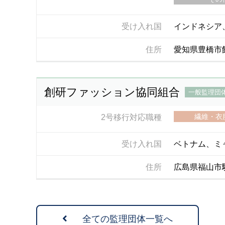
受け入れ国
インドネシア
住所
愛知県豊橋市飽海
創研ファッション協同組合
一般監理団
繊維・衣
2号移行対応職種
受け入れ国
ベトナム、ミ
住所
広島県福山市駅
全ての監理団体一覧へ