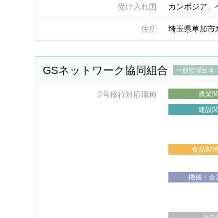
受け入れ国
カンボジア、
住所
埼玉県草加市氷
GSネットワーク協同組合
一般監理団体
農業
2号移行対応職種
建設
食品製
機械・金
その