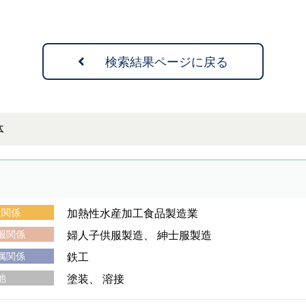
検索結果ページに戻る
体
造関係
加熱性水産加工食品製造業
服関係
婦人子供服製造
紳士服製造
属関係
鉄工
他
塗装
溶接