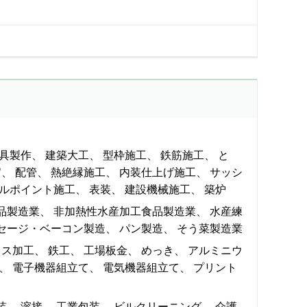
具製作
建築大工
型枠施工
鉄筋施工
と
官
配管
熱絶縁施工
内装仕上げ施工
サッシ
ルポイント施工
表装
建設機械施工
築炉
品製造業
非加熱性水産加工食品製造業
水産練
セージ・ベーコン製造
パン製造
そう菜製造業
レス加工
鉄工
工場板金
めっき
アルミニウ
電子機器組立て
電気機器組立て
プリント
装
溶接
工業包装
ビルクリーニング
介護