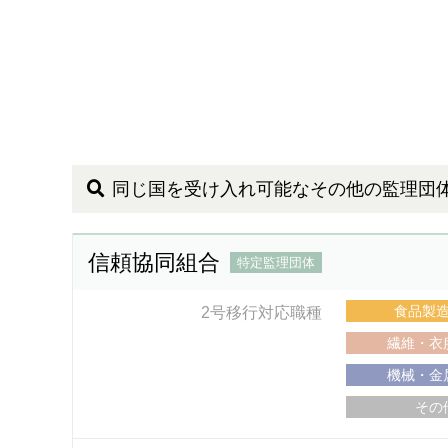
同じ国を受け入れ可能なその他の監理団
信頼協同組合
特定監理団体
食品製
2号移行対応職種
繊維・衣
機械・金
その