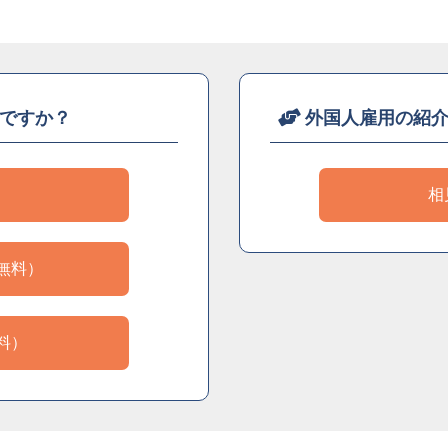
ですか？
外国人雇用の紹
）
相
無料）
料）