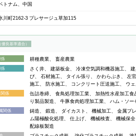
ベトナム、中国
川町2162-3 プレサージュ草加115
（優良基準適合）
関係
耕種農業
畜産農業
関係
さく井
建築板金
冷凍空気調和機器施工
建
び
石材施工
タイル張り
かわらぶき
左
施工
防水施工
コンクリート圧送施工
ウェ
造関係
缶詰巻締
食鳥処理加工業
加熱性水産加工食
り製品製造
牛豚食肉処理加工業
ハム・ソー
属関係
鋳造
鍛造
ダイカスト
機械加工
金属プ
ム陽極酸化処理
仕上げ
機械検査
機械保全
配線板製造
他
プラスチック成形
強化プラスチック成形
塗