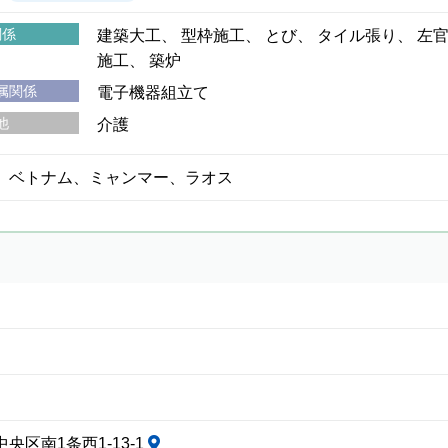
関係
建築大工
型枠施工
とび
タイル張り
左
施工
築炉
属関係
電子機器組立て
他
介護
、ベトナム、ミャンマー、ラオス
央区南1条西1-13-1