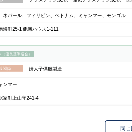
、ネパール、フィリピン、ベトナム、ミャンマー、モンゴル
町25-1 飽海ハウス1-111
体（優良基準適合）
服関係
婦人子供服製造
ャンマー
家町上山守241-4
同じ