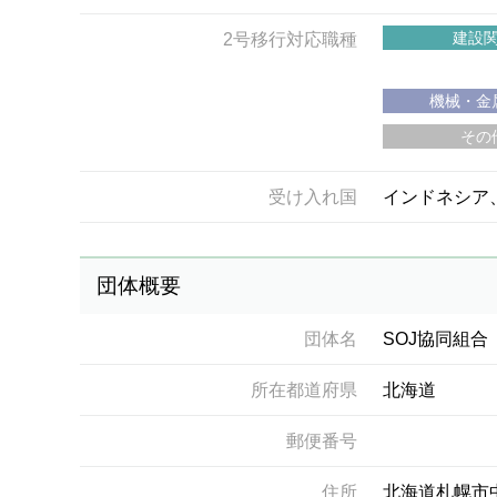
建設
2号移行対応職種
機械・金
その
受け入れ国
インドネシア
団体概要
団体名
SOJ協同組合
所在都道府県
北海道
郵便番号
住所
北海道札幌市中