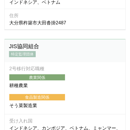
インドネシア、ベトナム
住所
大分県杵築市大田沓掛2487
JIS協同組合
特定監理団体
2号移行対応職種
農業関係
耕種農業
食品製造関係
そう菜製造業
受け入れ国
インドネシア、カンボジア、ベトナム、ミャンマー、