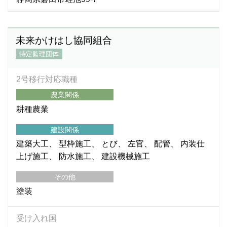
未来かけはし協同組合
特定監理団体
2号移行対応職種
農業関係
耕種農業
建設関係
建築大工
型枠施工
とび
左官
配管
内装仕
上げ施工
防水施工
建設機械施工
その他
塗装
受け入れ国