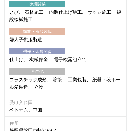
建設関係
とび
石材施工
内装仕上げ施工
サッシ施工
建
設機械施工
繊維・衣服関係
婦人子供服製造
機械・金属関係
仕上げ
機械保全
電子機器組立て
その他
プラスチック成形
溶接
工業包装
紙器・段ボー
ル箱製造
介護
受け入れ国
ベトナム、中国
住所
静岡県磐田市蛭池99-7