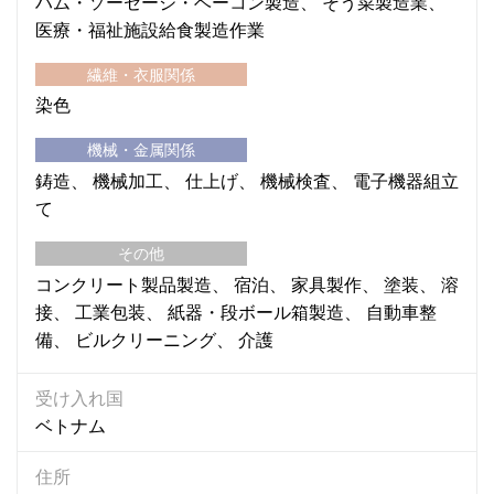
ハム・ソーセージ・ベーコン製造
そう菜製造業
医療・福祉施設給食製造作業
繊維・衣服関係
染色
機械・金属関係
鋳造
機械加工
仕上げ
機械検査
電子機器組立
て
その他
コンクリート製品製造
宿泊
家具製作
塗装
溶
接
工業包装
紙器・段ボール箱製造
自動車整
備
ビルクリーニング
介護
受け入れ国
ベトナム
住所