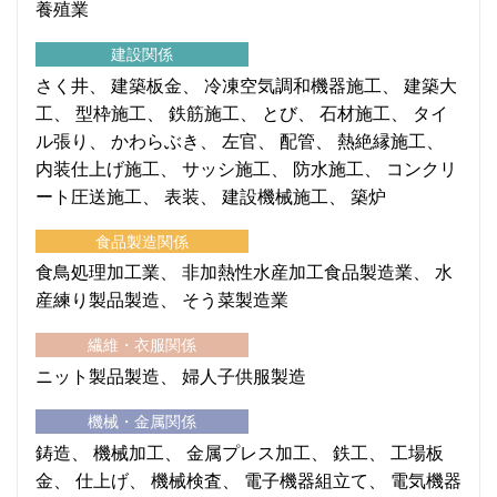
養殖業
建設関係
さく井
建築板金
冷凍空気調和機器施工
建築大
工
型枠施工
鉄筋施工
とび
石材施工
タイ
ル張り
かわらぶき
左官
配管
熱絶縁施工
内装仕上げ施工
サッシ施工
防水施工
コンクリ
ート圧送施工
表装
建設機械施工
築炉
食品製造関係
食鳥処理加工業
非加熱性水産加工食品製造業
水
産練り製品製造
そう菜製造業
繊維・衣服関係
ニット製品製造
婦人子供服製造
機械・金属関係
鋳造
機械加工
金属プレス加工
鉄工
工場板
金
仕上げ
機械検査
電子機器組立て
電気機器