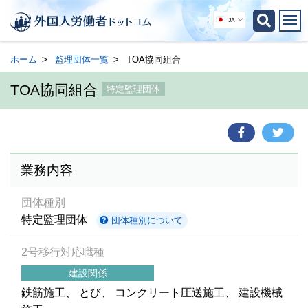
JA
ホーム
監理団体一覧
TOA協同組合
TOA協同組合
特定監理団体
業務内容
団体種別
特定監理団体
団体種別について
2号移行対応職種
建設関係
鉄筋施工
とび
コンクリート圧送施工
建設機械