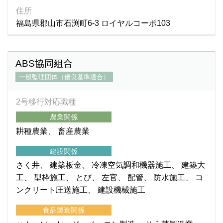
住所
福島県郡山市石渕町6-3 ロイヤルコーポ103
ABS協同組合
一般監理団体（優良基準適合）
2号移行対応職種
農業関係
耕種農業
畜産農業
建設関係
さく井
建築板金
冷凍空気調和機器施工
建築大
工
型枠施工
とび
左官
配管
防水施工
コ
ンクリート圧送施工
建設機械施工
食品製造関係