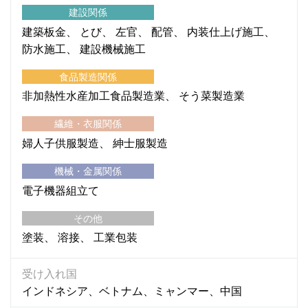
建設関係
建築板金
とび
左官
配管
内装仕上げ施工
防水施工
建設機械施工
食品製造関係
非加熱性水産加工食品製造業
そう菜製造業
繊維・衣服関係
婦人子供服製造
紳士服製造
機械・金属関係
電子機器組立て
その他
塗装
溶接
工業包装
受け入れ国
インドネシア、ベトナム、ミャンマー、中国