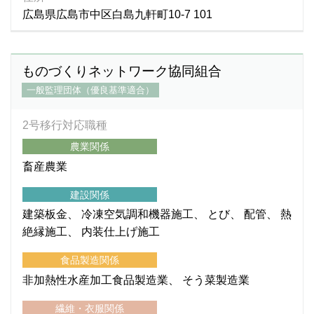
広島県広島市中区白島九軒町10-7 101
ものづくりネットワーク協同組合
一般監理団体（優良基準適合）
2号移行対応職種
農業関係
畜産農業
建設関係
建築板金
冷凍空気調和機器施工
とび
配管
熱
絶縁施工
内装仕上げ施工
食品製造関係
非加熱性水産加工食品製造業
そう菜製造業
繊維・衣服関係