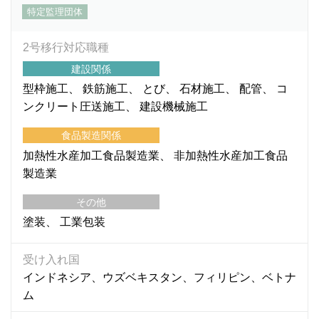
特定監理団体
2号移行対応職種
建設関係
型枠施工
鉄筋施工
とび
石材施工
配管
コ
ンクリート圧送施工
建設機械施工
食品製造関係
加熱性水産加工食品製造業
非加熱性水産加工食品
製造業
その他
塗装
工業包装
受け入れ国
インドネシア、ウズベキスタン、フィリピン、ベトナ
ム