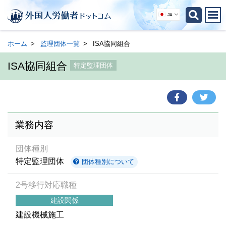
JA
ホーム
監理団体一覧
ISA協同組合
ISA協同組合
特定監理団体
業務内容
団体種別
特定監理団体
団体種別について
2号移行対応職種
建設関係
建設機械施工