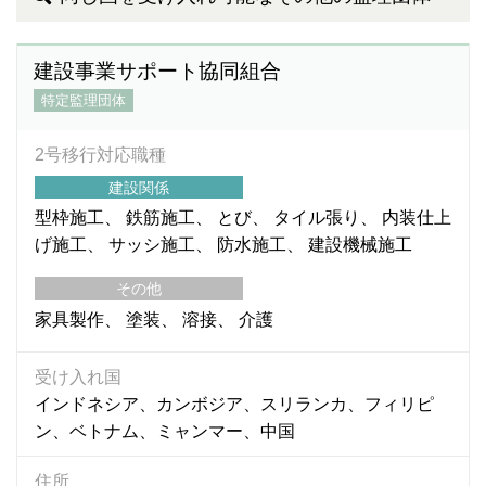
建設事業サポート協同組合
特定監理団体
2号移行対応職種
建設関係
型枠施工
鉄筋施工
とび
タイル張り
内装仕上
げ施工
サッシ施工
防水施工
建設機械施工
その他
家具製作
塗装
溶接
介護
受け入れ国
インドネシア、カンボジア、スリランカ、フィリピ
ン、ベトナム、ミャンマー、中国
住所