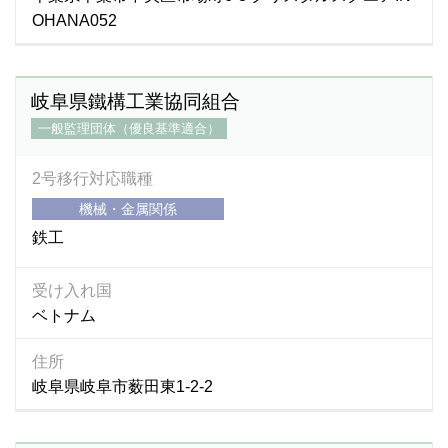
OHANA052
岐阜県鐵構工業協同組合
一般監理団体（優良基準適合）
2号移行対応職種
機械・金属関係
鉄工
受け入れ国
ベトナム
住所
岐阜県岐阜市薮田東1-2-2