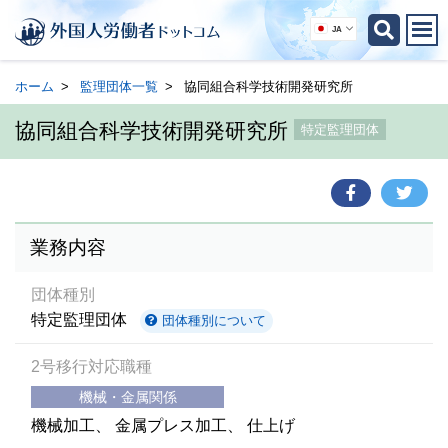
JA
ホーム
監理団体一覧
協同組合科学技術開発研究所
協同組合科学技術開発研究所
特定監理団体
業務内容
団体種別
特定監理団体
団体種別について
2号移行対応職種
機械・金属関係
機械加工
金属プレス加工
仕上げ