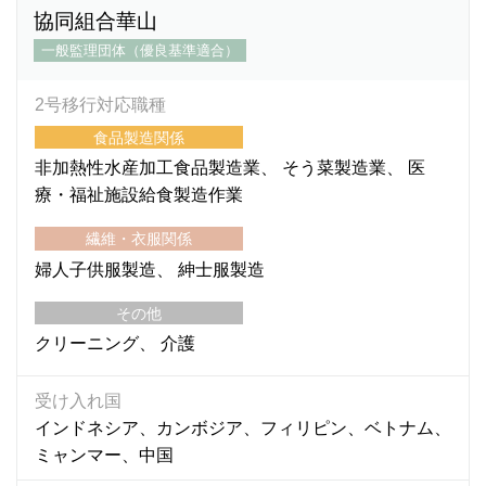
協同組合華山
一般監理団体（優良基準適合）
2号移行対応職種
食品製造関係
非加熱性水産加工食品製造業
そう菜製造業
医
療・福祉施設給食製造作業
繊維・衣服関係
婦人子供服製造
紳士服製造
その他
クリーニング
介護
受け入れ国
インドネシア、カンボジア、フィリピン、ベトナム、
ミャンマー、中国