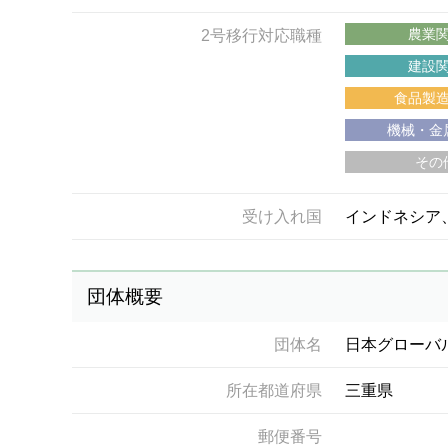
農業
2号移行対応職種
建設
食品製
機械・金
その
受け入れ国
インドネシア
団体概要
団体名
日本グローバ
所在都道府県
三重県
郵便番号