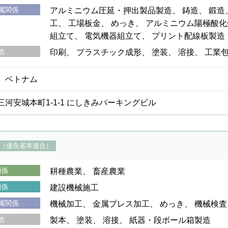
属関係
アルミニウム圧延・押出製品製造
鋳造
鍛造
工
工場板金
めっき
アルミニウム陽極酸化
組立て
電気機器組立て
プリント配線板製造
他
印刷
プラスチック成形
塗装
溶接
工業
、ベトナム
河安城本町1-1-1 にしきみパーキングビル
（優良基準適合）
関係
耕種農業
畜産農業
関係
建設機械施工
属関係
機械加工
金属プレス加工
めっき
機械検査
他
製本
塗装
溶接
紙器・段ボール箱製造