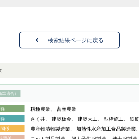
検索結果ページに戻る
体
基準適合）
関係
耕種農業
畜産農業
関係
さく井
建築板金
建築大工
型枠施工
鉄
造関係
農産物漬物製造業
加熱性水産加工食品製造業
服関係
ニット製品製造
婦人子供服製造
紳士服製造