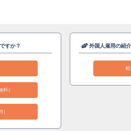
ですか？
外国人雇用の紹
）
相
無料）
料）