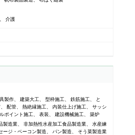
介護
具製作
建築大工
型枠施工
鉄筋施工
と
官
配管
熱絶縁施工
内装仕上げ施工
サッシ
ルポイント施工
表装
建設機械施工
築炉
品製造業
非加熱性水産加工食品製造業
水産練
セージ・ベーコン製造
パン製造
そう菜製造業