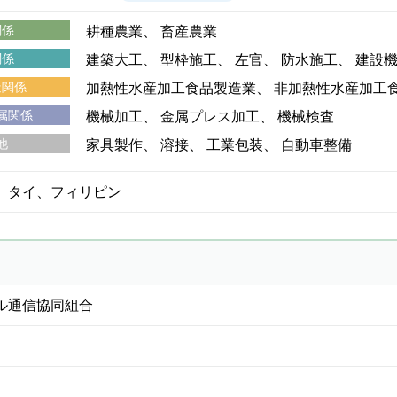
関係
耕種農業
畜産農業
関係
建築大工
型枠施工
左官
防水施工
建設
造関係
加熱性水産加工食品製造業
非加熱性水産加工
属関係
機械加工
金属プレス加工
機械検査
他
家具製作
溶接
工業包装
自動車整備
、タイ、フィリピン
ル通信協同組合