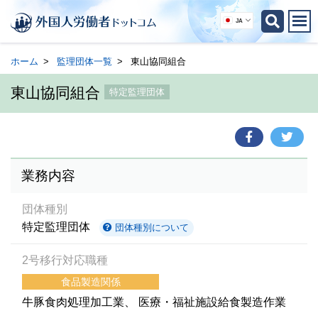
JA
ホーム
監理団体一覧
東山協同組合
東山協同組合
特定監理団体
業務内容
団体種別
特定監理団体
団体種別について
2号移行対応職種
食品製造関係
牛豚食肉処理加工業
医療・福祉施設給食製造作業