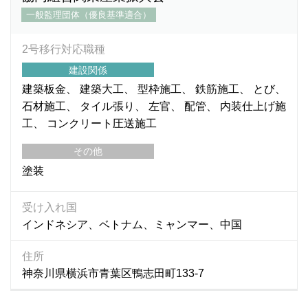
一般監理団体（優良基準適合）
2号移行対応職種
建設関係
建築板金
建築大工
型枠施工
鉄筋施工
とび
石材施工
タイル張り
左官
配管
内装仕上げ施
工
コンクリート圧送施工
その他
塗装
受け入れ国
インドネシア、ベトナム、ミャンマー、中国
住所
神奈川県横浜市青葉区鴨志田町133-7