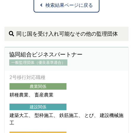
検索結果ページに戻る
同じ国を受け入れ可能なその他の監理団体
協同組合ビジネスパートナー
一般監理団体（優良基準適合）
2号移行対応職種
農業関係
耕種農業
畜産農業
建設関係
建築大工
型枠施工
鉄筋施工
とび
建設機械施
工