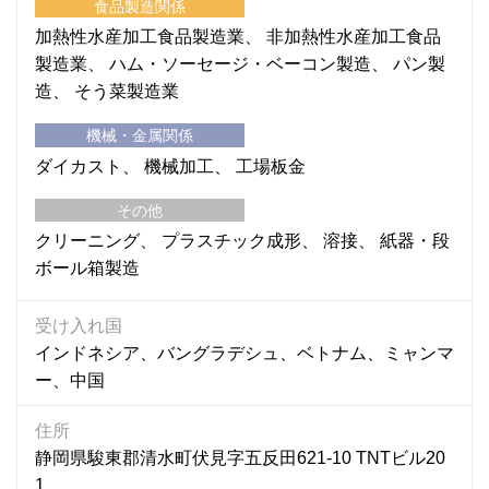
食品製造関係
加熱性水産加工食品製造業
非加熱性水産加工食品
製造業
ハム・ソーセージ・ベーコン製造
パン製
造
そう菜製造業
機械・金属関係
ダイカスト
機械加工
工場板金
その他
クリーニング
プラスチック成形
溶接
紙器・段
ボール箱製造
受け入れ国
インドネシア、バングラデシュ、ベトナム、ミャンマ
ー、中国
住所
静岡県駿東郡清水町伏見字五反田621-10 TNTビル20
1