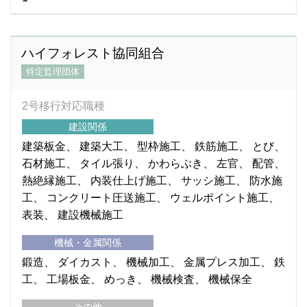
ハイフォレスト協同組合
特定監理団体
2号移行対応職種
建設関係
建築板金
建築大工
型枠施工
鉄筋施工
とび
石材施工
タイル張り
かわらぶき
左官
配管
熱絶縁施工
内装仕上げ施工
サッシ施工
防水施
工
コンクリート圧送施工
ウェルポイント施工
表装
建設機械施工
機械・金属関係
鍛造
ダイカスト
機械加工
金属プレス加工
鉄
工
工場板金
めっき
機械検査
機械保全
その他