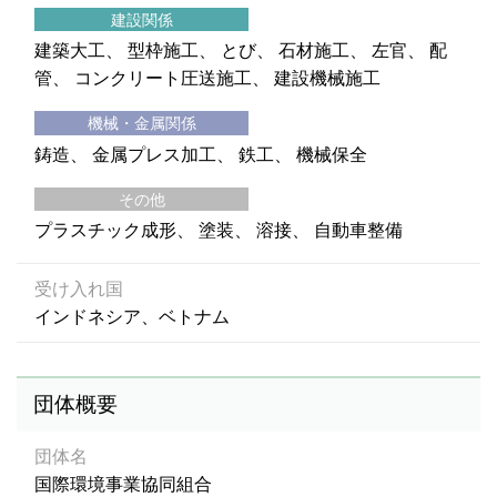
建設関係
建築大工
型枠施工
とび
石材施工
左官
配
管
コンクリート圧送施工
建設機械施工
機械・金属関係
鋳造
金属プレス加工
鉄工
機械保全
その他
プラスチック成形
塗装
溶接
自動車整備
受け入れ国
インドネシア、ベトナム
団体概要
団体名
国際環境事業協同組合