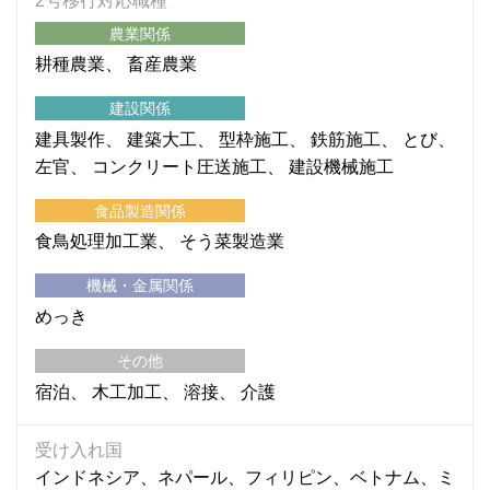
2号移行対応職種
農業関係
耕種農業
畜産農業
建設関係
建具製作
建築大工
型枠施工
鉄筋施工
とび
左官
コンクリート圧送施工
建設機械施工
食品製造関係
食鳥処理加工業
そう菜製造業
機械・金属関係
めっき
その他
宿泊
木工加工
溶接
介護
受け入れ国
インドネシア、ネパール、フィリピン、ベトナム、ミ