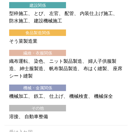
建設関係
型枠施工
とび
左官
配管
内装仕上げ施工
防水施工
建設機械施工
食品製造関係
そう菜製造業
繊維・衣服関係
織布運転
染色
ニット製品製造
婦人子供服製
造
紳士服製造
帆布製品製造
布はく縫製
座席
シート縫製
機械・金属関係
機械加工
鉄工
仕上げ
機械検査
機械保全
その他
溶接
自動車整備