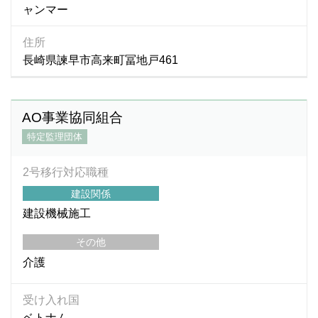
ャンマー
住所
長崎県諫早市高来町冨地戸461
AO事業協同組合
特定監理団体
2号移行対応職種
建設関係
建設機械施工
その他
介護
受け入れ国
ベトナム