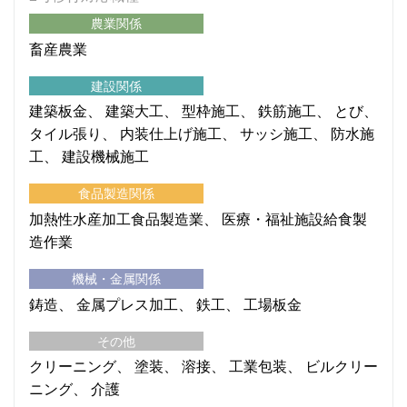
農業関係
畜産農業
建設関係
建築板金
建築大工
型枠施工
鉄筋施工
とび
タイル張り
内装仕上げ施工
サッシ施工
防水施
工
建設機械施工
食品製造関係
加熱性水産加工食品製造業
医療・福祉施設給食製
造作業
機械・金属関係
鋳造
金属プレス加工
鉄工
工場板金
その他
クリーニング
塗装
溶接
工業包装
ビルクリー
ニング
介護