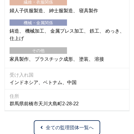
繊維・衣服関係
婦人子供服製造
紳士服製造
寝具製作
機械・金属関係
鋳造
機械加工
金属プレス加工
鉄工
めっき
仕上げ
その他
家具製作
プラスチック成形
塗装
溶接
受け入れ国
インドネシア、ベトナム、中国
住所
群馬県前橋市天川大島町2-28-22
全ての監理団体一覧へ