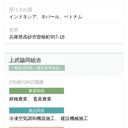
受け入れ国
インドネシア、ネパール、ベトナム
住所
兵庫県高砂市曽根町957-18
上武協同組合
一般監理団体（優良基準適合）
2号移行対応職種
農業関係
耕種農業
畜産農業
建設関係
冷凍空気調和機器施工
建設機械施工