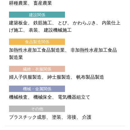
耕種農業
畜産農業
建設関係
建築板金
鉄筋施工
とび
かわらぶき
内装仕上
げ施工
表装
建設機械施工
食品製造関係
加熱性水産加工食品製造業
非加熱性水産加工食品
製造業
繊維・衣服関係
婦人子供服製造
紳士服製造
帆布製品製造
機械・金属関係
機械検査
機械保全
電気機器組立て
その他
プラスチック成形
塗装
溶接
介護