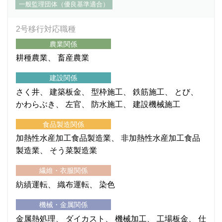
一般監理団体（優良基準適合）
2号移行対応職種
農業関係
耕種農業
畜産農業
建設関係
さく井
建築板金
型枠施工
鉄筋施工
とび
かわらぶき
左官
防水施工
建設機械施工
食品製造関係
加熱性水産加工食品製造業
非加熱性水産加工食品
製造業
そう菜製造業
繊維・衣服関係
紡績運転
織布運転
染色
機械・金属関係
金属熱処理
ダイカスト
機械加工
工場板金
仕