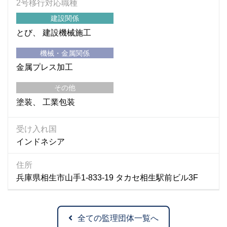
2号移行対応職種
建設関係
とび
建設機械施工
機械・金属関係
金属プレス加工
その他
塗装
工業包装
受け入れ国
インドネシア
住所
兵庫県相生市山手1-833-19 タカセ相生駅前ビル3F
全ての監理団体一覧へ