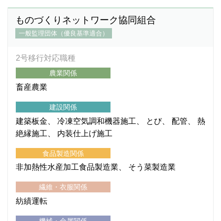
ものづくりネットワーク協同組合
一般監理団体（優良基準適合）
2号移行対応職種
農業関係
畜産農業
建設関係
建築板金
冷凍空気調和機器施工
とび
配管
熱
絶縁施工
内装仕上げ施工
食品製造関係
非加熱性水産加工食品製造業
そう菜製造業
繊維・衣服関係
紡績運転
機械・金属関係