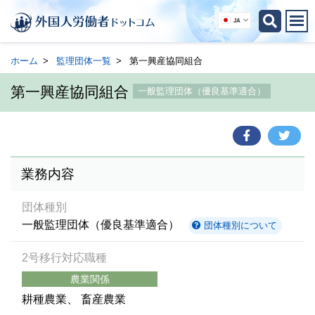
JA
ホーム
監理団体一覧
第一興産協同組合
第一興産協同組合
一般監理団体（優良基準適合）
業務内容
団体種別
一般監理団体（優良基準適合）
団体種別について
2号移行対応職種
農業関係
耕種農業
畜産農業