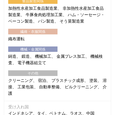
食品製造関係
加熱性水産加工食品製造業
非加熱性水産加工食品
製造業
牛豚食肉処理加工業
ハム・ソーセージ・
ベーコン製造
パン製造
そう菜製造業
繊維・衣服関係
織布運転
機械・金属関係
鋳造
鍛造
機械加工
金属プレス加工
機械検
査
電子機器組立て
その他
クリーニング
宿泊
プラスチック成形
塗装
溶
接
工業包装
自動車整備
ビルクリーニング
介
護
受け入れ国
インドネシア、タイ、ベトナム、ラオス、中国