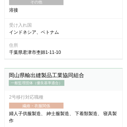
その他
溶接
受け入れ国
インドネシア、ベトナム
住所
千葉県君津市杢師1-11-10
岡山県輸出縫製品工業協同組合
一般監理団体（優良基準適合）
2号移行対応職種
繊維・衣服関係
婦人子供服製造
紳士服製造
下着類製造
寝具製
作