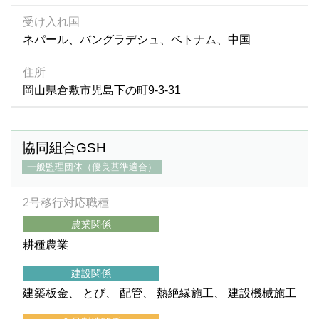
受け入れ国
ネパール、バングラデシュ、ベトナム、中国
住所
岡山県倉敷市児島下の町9-3-31
協同組合GSH
一般監理団体（優良基準適合）
2号移行対応職種
農業関係
耕種農業
建設関係
建築板金
とび
配管
熱絶縁施工
建設機械施工