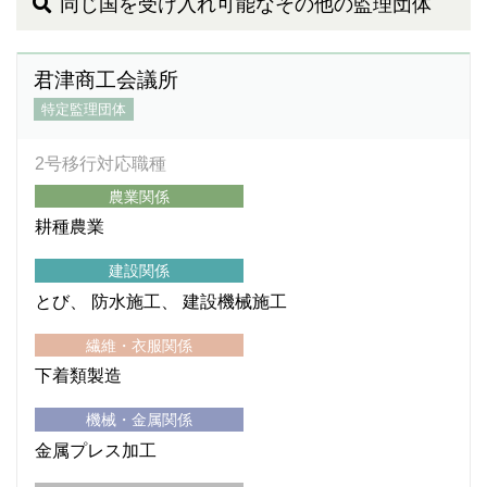
同じ国を受け入れ可能なその他の監理団体
君津商工会議所
特定監理団体
2号移行対応職種
農業関係
耕種農業
建設関係
とび
防水施工
建設機械施工
繊維・衣服関係
下着類製造
機械・金属関係
金属プレス加工