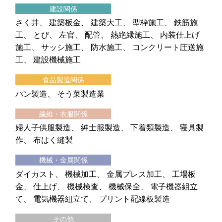
建設関係
さく井
建築板金
建築大工
型枠施工
鉄筋施
工
とび
左官
配管
熱絶縁施工
内装仕上げ
施工
サッシ施工
防水施工
コンクリート圧送施
工
建設機械施工
食品製造関係
パン製造
そう菜製造業
繊維・衣服関係
婦人子供服製造
紳士服製造
下着類製造
寝具製
作
布はく縫製
機械・金属関係
ダイカスト
機械加工
金属プレス加工
工場板
金
仕上げ
機械検査
機械保全
電子機器組立
て
電気機器組立て
プリント配線板製造
その他