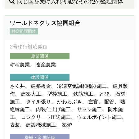
同じ国を受け入れ可能なその他の監理団体
ワールドネクサス協同組合
特定監理団体
2号移行対応職種
農業関係
耕種農業
畜産農業
建設関係
さく井
建築板金
冷凍空気調和機器施工
建具製
作
建築大工
型枠施工
鉄筋施工
とび
石材
施工
タイル張り
かわらぶき
左官
配管
熱
絶縁施工
内装仕上げ施工
サッシ施工
防水施
工
コンクリート圧送施工
ウェルポイント施工
表装
建設機械施工
築炉
機械・金属関係