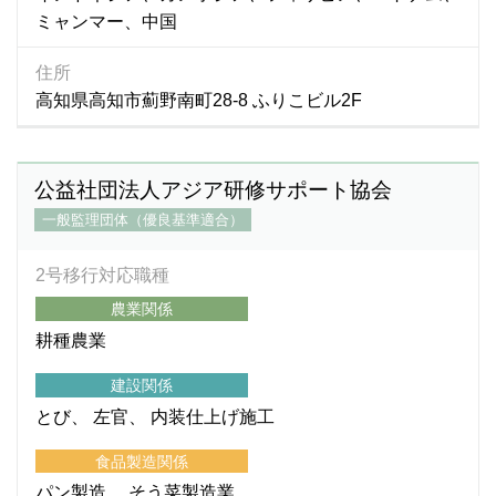
ミャンマー、中国
住所
高知県高知市薊野南町28-8 ふりこビル2F
公益社団法人アジア研修サポート協会
一般監理団体（優良基準適合）
2号移行対応職種
農業関係
耕種農業
建設関係
とび
左官
内装仕上げ施工
食品製造関係
パン製造
そう菜製造業