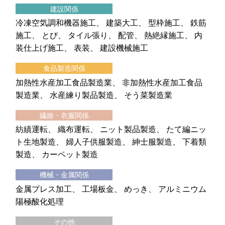
建設関係
冷凍空気調和機器施工
建築大工
型枠施工
鉄筋
施工
とび
タイル張り
配管
熱絶縁施工
内
装仕上げ施工
表装
建設機械施工
食品製造関係
加熱性水産加工食品製造業
非加熱性水産加工食品
製造業
水産練り製品製造
そう菜製造業
繊維・衣服関係
紡績運転
織布運転
ニット製品製造
たて編ニッ
ト生地製造
婦人子供服製造
紳士服製造
下着類
製造
カーペット製造
機械・金属関係
金属プレス加工
工場板金
めっき
アルミニウム
陽極酸化処理
その他