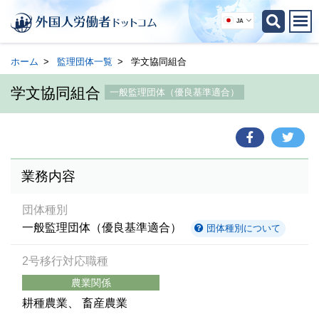
JA
ホーム
監理団体一覧
学文協同組合
学文協同組合
一般監理団体（優良基準適合）
業務内容
団体種別
一般監理団体（優良基準適合）
団体種別について
2号移行対応職種
農業関係
耕種農業
畜産農業