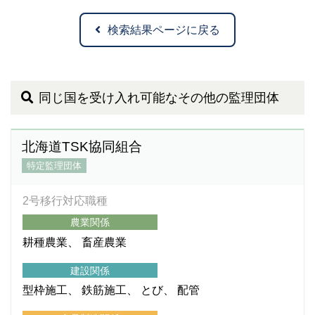
検索結果ページに戻る
同じ国を受け入れ可能なその他の監理団体
北海道TSK協同組合
特定監理団体
2号移行対応職種
農業関係
耕種農業
畜産農業
建設関係
型枠施工
鉄筋施工
とび
配管