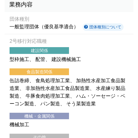
業務内容
団体種別
一般監理団体（優良基準適合）
団体種別について
2号移行対応職種
建設関係
型枠施工
配管
建設機械施工
食品製造関係
缶詰巻締
食鳥処理加工業
加熱性水産加工食品製
造業
非加熱性水産加工食品製造業
水産練り製品
製造
牛豚食肉処理加工業
ハム・ソーセージ・ベ
ーコン製造
パン製造
そう菜製造業
機械・金属関係
機械加工
その他