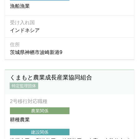
漁船漁業
受け入れ国
インドネシア
住所
茨城県神栖市波崎新港9
くまもと農業成長産業協同組合
特定監理団体
2号移行対応職種
農業関係
耕種農業
建設関係