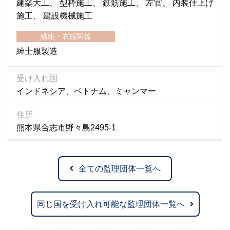
建築大工
型枠施工
鉄筋施工
左官
内装仕上げ
施工
建設機械施工
繊維・衣服関係
紳士服製造
受け入れ国
インドネシア、ベトナム、ミャンマー
住所
熊本県合志市野々島2495-1
全ての監理団体一覧へ
同じ国を受け入れ可能な監理団体一覧へ