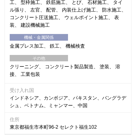
工
型枠施工
鉄筋施工
とび
石材施工
タイ
ル張り
左官
配管
内装仕上げ施工
防水施工
コンクリート圧送施工
ウェルポイント施工
表
装
建設機械施工
機械・金属関係
金属プレス加工
鉄工
機械検査
その他
クリーニング
コンクリート製品製造
塗装
溶
接
工業包装
受け入れ国
インドネシア、カンボジア、パキスタン、バングラデ
シュ、ベトナム、ミャンマー、中国
住所
東京都福生市本町96-2 セレクト福生102