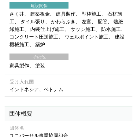
建設関係
さく井
建築板金
建具製作
型枠施工
石材施
工
タイル張り
かわらぶき
左官
配管
熱絶
縁施工
内装仕上げ施工
サッシ施工
防水施工
コンクリート圧送施工
ウェルポイント施工
建設
機械施工
築炉
その他
家具製作
塗装
受け入れ国
インドネシア、ベトナム
団体概要
団体名
ユニバーサル事業協同組合