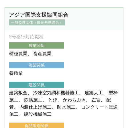
アジア国際支援協同組合
一般監理団体（優良基準適合）
2号移行対応職種
農業関係
耕種農業
畜産農業
漁業関係
養殖業
建設関係
建築板金
冷凍空気調和機器施工
建築大工
型枠
施工
鉄筋施工
とび
かわらぶき
左官
配
管
内装仕上げ施工
防水施工
コンクリート圧送
施工
建設機械施工
食品製造関係