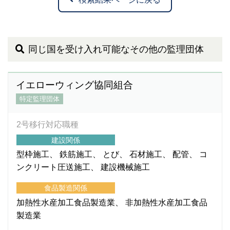
同じ国を受け入れ可能なその他の監理団体
イエローウィング協同組合
特定監理団体
2号移行対応職種
建設関係
型枠施工
鉄筋施工
とび
石材施工
配管
コ
ンクリート圧送施工
建設機械施工
食品製造関係
加熱性水産加工食品製造業
非加熱性水産加工食品
製造業