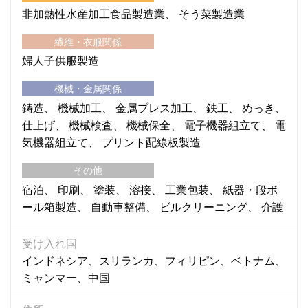
非加熱性水産加工食品製造業
そう菜製造業
繊維・衣服関係
婦人子供服製造
機械・金属関係
鋳造
機械加工
金属プレス加工
鉄工
めっき
仕上げ
機械検査
機械保全
電子機器組立て
電
気機器組立て
プリント配線板製造
その他
宿泊
印刷
塗装
溶接
工業包装
紙器・段ボ
ール箱製造
自動車整備
ビルクリーニング
介護
受け入れ国
インドネシア、スリランカ、フィリピン、ベトナム、
ミャンマー、中国