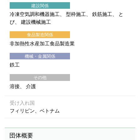
建設関係
冷凍空気調和機器施工
型枠施工
鉄筋施工
と
び
建設機械施工
食品製造関係
非加熱性水産加工食品製造業
機械・金属関係
鉄工
その他
溶接
介護
受け入れ国
フィリピン、ベトナム
団体概要