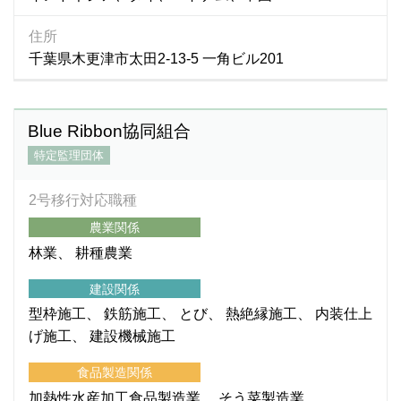
住所
千葉県木更津市太田2-13-5 一角ビル201
Blue Ribbon協同組合
特定監理団体
2号移行対応職種
農業関係
林業
耕種農業
建設関係
型枠施工
鉄筋施工
とび
熱絶縁施工
内装仕上
げ施工
建設機械施工
食品製造関係
加熱性水産加工食品製造業
そう菜製造業