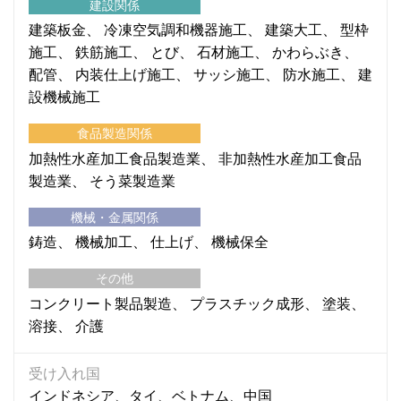
建設関係
建築板金
冷凍空気調和機器施工
建築大工
型枠
施工
鉄筋施工
とび
石材施工
かわらぶき
配管
内装仕上げ施工
サッシ施工
防水施工
建
設機械施工
食品製造関係
加熱性水産加工食品製造業
非加熱性水産加工食品
製造業
そう菜製造業
機械・金属関係
鋳造
機械加工
仕上げ
機械保全
その他
コンクリート製品製造
プラスチック成形
塗装
溶接
介護
受け入れ国
インドネシア、タイ、ベトナム、中国