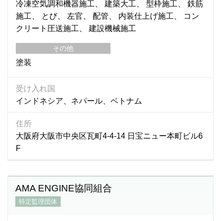
冷凍空気調和機器施工
建築大工
型枠施工
鉄筋
施工
とび
左官
配管
内装仕上げ施工
コン
クリート圧送施工
建設機械施工
その他
塗装
受け入れ国
インドネシア、ネパール、ベトナム
住所
大阪府大阪市中央区瓦町4-4-14 日宝ニュー本町ビル6
F
AMA ENGINE協同組合
特定監理団体