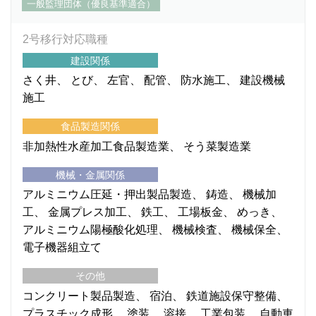
一般監理団体（優良基準適合）
2号移行対応職種
建設関係
さく井
とび
左官
配管
防水施工
建設機械
施工
食品製造関係
非加熱性水産加工食品製造業
そう菜製造業
機械・金属関係
アルミニウム圧延・押出製品製造
鋳造
機械加
工
金属プレス加工
鉄工
工場板金
めっき
アルミニウム陽極酸化処理
機械検査
機械保全
電子機器組立て
その他
コンクリート製品製造
宿泊
鉄道施設保守整備
プラスチック成形
塗装
溶接
工業包装
自動車