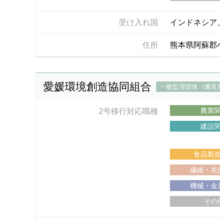
受け入れ国
インドネシア
住所
熊本県阿蘇郡小
愛媛環境創造協同組合
一般監理団体（優良
農業
2号移行対応職種
建設
食品製
繊維・衣
機械・金
その