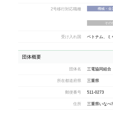
機械・金
2号移行対応職種
その
受け入れ国
ベトナム、ミ
団体概要
団体名
三電協同組合
所在都道府県
三重県
郵便番号
511-0273
住所
三重県いなべ市