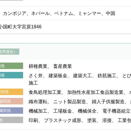
、カンボジア、ネパール、ベトナム、ミャンマー、中国
国町大字宮原1846
基準適合）
関係
耕種農業
畜産農業
関係
さく井
建築板金
建築大工
鉄筋施工
と
施工
造関係
食鳥処理加工業
加熱性水産加工食品製造業
服関係
織布運転
ニット製品製造
婦人子供服製造
属関係
機械加工
工場板金
機械保全
電子機器組立
他
印刷
プラスチック成形
塗装
溶接
工業