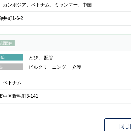
、カンボジア、ベトナム、ミャンマー、中国
井町1-6-2
監理団体
関係
とび
配管
他
ビルクリーニング
介護
、ベトナム
中区野毛町3-141
同じ