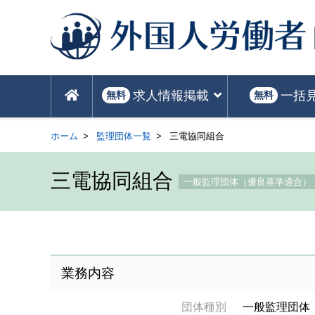
求人情報掲載
一括
無料
無料
ホーム
監理団体一覧
三電協同組合
三電協同組合
一般監理団体（優良基準適合）
業務内容
団体種別
一般監理団体