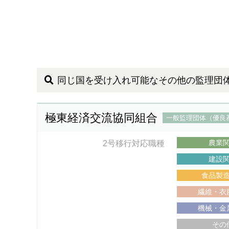
同じ国を受け入れ可能なその他の監理団
極東経済交流協同組合
一般監理団体（優良
農業
2号移行対応職種
建設
食品製
繊維・衣
機械・金
その