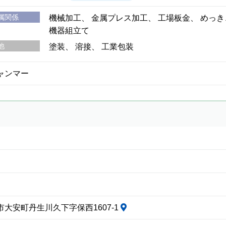
属関係
機械加工
金属プレス加工
工場板金
めっき
機器組立て
他
塗装
溶接
工業包装
ャンマー
大安町丹生川久下字保西1607-1