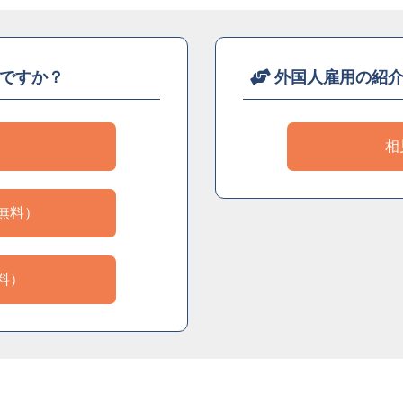
ですか？
外国人雇用の紹
）
相
無料）
料）