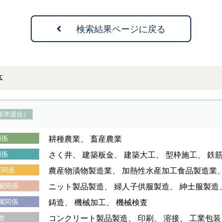
検索結果ページに戻る
体
基準適合）
関係
耕種農業
畜産農業
関係
さく井
建築板金
建築大工
型枠施工
鉄
造関係
農産物漬物製造業
加熱性水産加工食品製造業
服関係
ニット製品製造
婦人子供服製造
紳士服製造
属関係
鋳造
機械加工
機械検査
他
コンクリート製品製造
印刷
溶接
工業包装