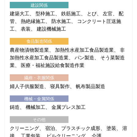
建設関係
建築大工
型枠施工
鉄筋施工
とび
左官
配
管
熱絶縁施工
防水施工
コンクリート圧送施
工
表装
建設機械施工
食品製造関係
農産物漬物製造業
加熱性水産加工食品製造業
非
加熱性水産加工食品製造業
パン製造
そう菜製造
業
医療・福祉施設給食製造作業
繊維・衣服関係
婦人子供服製造
寝具製作
帆布製品製造
機械・金属関係
鋳造
機械加工
金属プレス加工
その他
クリーニング
宿泊
プラスチック成形
塗装
溶
接
工業包装
ビルクリーニング
介護