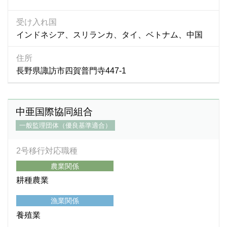
受け入れ国
インドネシア、スリランカ、タイ、ベトナム、中国
住所
長野県諏訪市四賀普門寺447-1
中亜国際協同組合
一般監理団体（優良基準適合）
2号移行対応職種
農業関係
耕種農業
漁業関係
養殖業