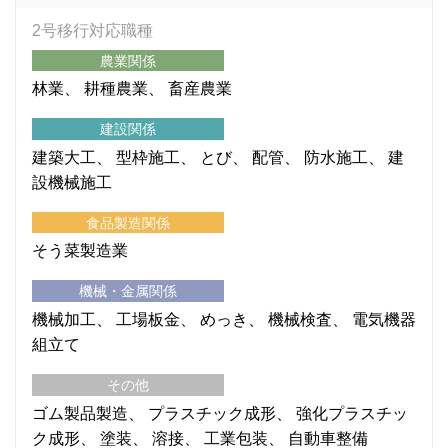
2号移行対応職種
農業関係
林業
耕種農業
畜産農業
建設関係
建築大工
型枠施工
とび
配管
防水施工
建
設機械施工
食品製造関係
そう菜製造業
機械・金属関係
機械加工
工場板金
めっき
機械検査
電気機器
組立て
その他
ゴム製品製造
プラスチック成形
強化プラスチッ
ク成形
塗装
溶接
工業包装
自動車整備