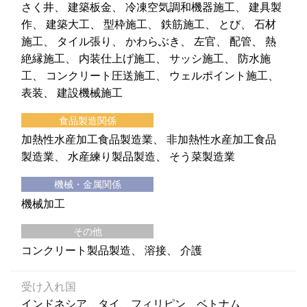
さく井
建築板金
冷凍空気調和機器施工
建具製
作
建築大工
型枠施工
鉄筋施工
とび
石材
施工
タイル張り
かわらぶき
左官
配管
熱
絶縁施工
内装仕上げ施工
サッシ施工
防水施
工
コンクリート圧送施工
ウェルポイント施工
表装
建設機械施工
食品製造関係
加熱性水産加工食品製造業
非加熱性水産加工食品
製造業
水産練り製品製造
そう菜製造業
機械・金属関係
機械加工
その他
コンクリート製品製造
溶接
介護
受け入れ国
インドネシア、タイ、フィリピン、ベトナム