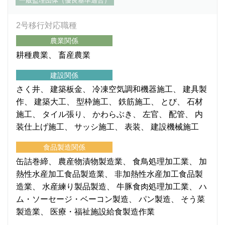
一般監理団体（優良基準適合）
2号移行対応職種
農業関係
耕種農業
畜産農業
建設関係
さく井
建築板金
冷凍空気調和機器施工
建具製
作
建築大工
型枠施工
鉄筋施工
とび
石材
施工
タイル張り
かわらぶき
左官
配管
内
装仕上げ施工
サッシ施工
表装
建設機械施工
食品製造関係
缶詰巻締
農産物漬物製造業
食鳥処理加工業
加
熱性水産加工食品製造業
非加熱性水産加工食品製
造業
水産練り製品製造
牛豚食肉処理加工業
ハ
ム・ソーセージ・ベーコン製造
パン製造
そう菜
製造業
医療・福祉施設給食製造作業