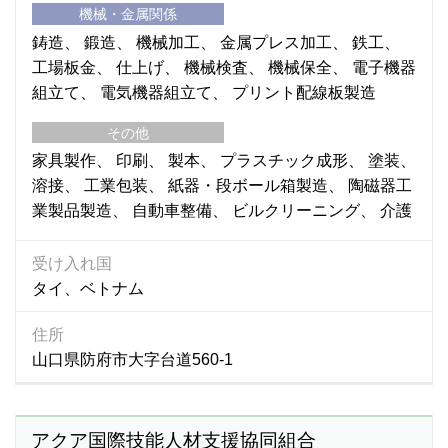
機械・金属関係
鋳造
鍛造
機械加工
金属プレス加工
鉄工
工場板金
仕上げ
機械検査
機械保全
電子機器
組立て
電気機器組立て
プリント配線板製造
その他
家具製作
印刷
製本
プラスチック成形
塗装
溶接
工業包装
紙器・段ボール箱製造
陶磁器工
業製品製造
自動車整備
ビルクリーニング
介護
受け入れ国
タイ、ベトナム
住所
山口県防府市大字台道560-1
アクア国際技能人材支援協同組合