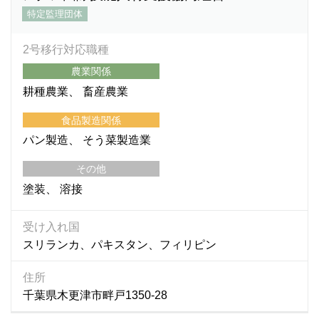
特定監理団体
2号移行対応職種
農業関係
耕種農業
畜産農業
食品製造関係
パン製造
そう菜製造業
その他
塗装
溶接
受け入れ国
スリランカ、パキスタン、フィリピン
住所
千葉県木更津市畔戸1350-28