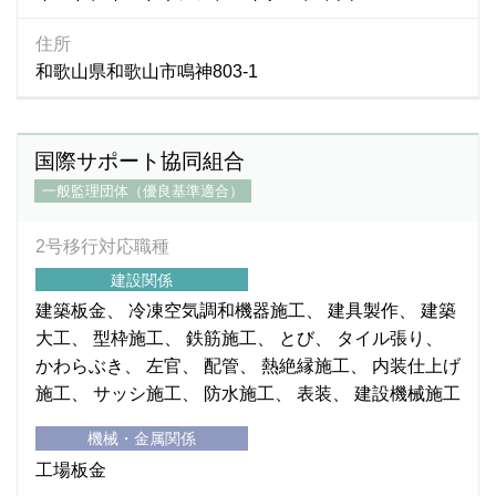
住所
和歌山県和歌山市鳴神803-1
国際サポート協同組合
一般監理団体（優良基準適合）
2号移行対応職種
建設関係
建築板金
冷凍空気調和機器施工
建具製作
建築
大工
型枠施工
鉄筋施工
とび
タイル張り
かわらぶき
左官
配管
熱絶縁施工
内装仕上げ
施工
サッシ施工
防水施工
表装
建設機械施工
機械・金属関係
工場板金