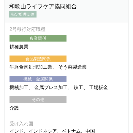
和歌山ライフケア協同組合
特定監理団体
2号移行対応職種
農業関係
耕種農業
食品製造関係
牛豚食肉処理加工業
そう菜製造業
機械・金属関係
機械加工
金属プレス加工
鉄工
工場板金
その他
介護
受け入れ国
インド、インドネシア、ベトナム、中国