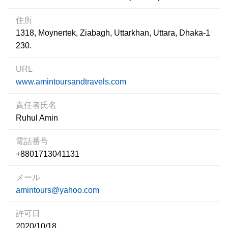
住所
1318, Moynertek, Ziabagh, Uttarkhan, Uttara, Dhaka-1
230.
URL
www.amintoursandtravels.com
責任者氏名
Ruhul Amin
電話番号
+8801713041131
メール
amintours@yahoo.com
許可日
2020/10/18