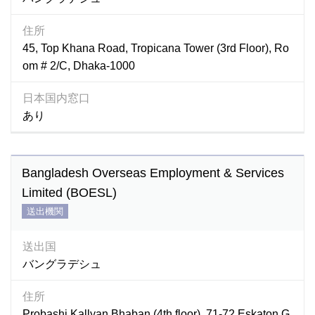
住所
45, Top Khana Road, Tropicana Tower (3rd Floor), Ro
om # 2/C, Dhaka-1000
日本国内窓口
あり
Bangladesh Overseas Employment & Services
Limited (BOESL)
送出機関
送出国
バングラデシュ
住所
Probashi Kallyan Bhaban (4th floor), 71-72 Eskaton G