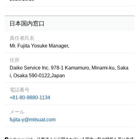
日本国内窓口
責任者氏名
Mr. Fujita Yosuke Manager,
住所
Daiko Service Inc. 978-1 Kamamuro, Minami-ku, Saka
i, Osaka 590-0122,Japan
電話番号
+81-80-9880-1134
メール
fujita-y@mitsuat.com