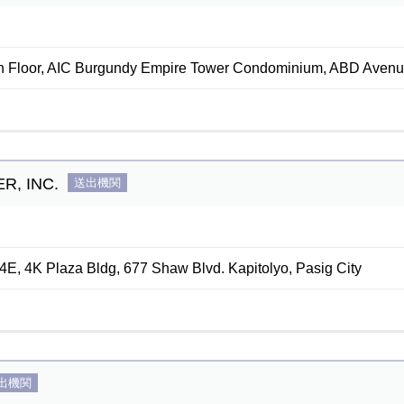
th Floor, AIC Burgundy Empire Tower Condominium, ABD Avenue,
R, INC.
送出機関
4E, 4K Plaza Bldg, 677 Shaw Blvd. Kapitolyo, Pasig City
出機関