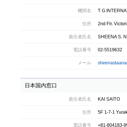
機関名
T G INTERN
住所
2nd Flr. Vict
責任者氏名
SHEENA S. 
電話番号
02-5519632
メール
sheenastaan
日本国内窓口
責任者氏名
KAI SAITO
住所
5F 1-7-1 Yura
電話番号
+81-804183-99