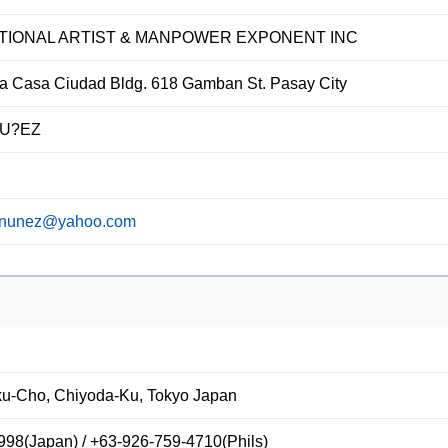
ATIONAL ARTIST & MANPOWER EXPONENT INC
oria Casa Ciudad Bldg. 618 Gamban St. Pasay City
NU?EZ
anunez@yahoo.com
ku-Cho, Chiyoda-Ku, Tokyo Japan
98(Japan) / +63-926-759-4710(Phils)