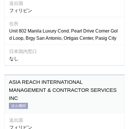
送出国
フィリピン
住所
Unit 802 Manila Luxury Cond. Pearl Drive Corner Gol
d Loop, Brgy San Antonio, Ortigas Center, Pasig City
日本国内窓口
なし
ASIA REACH INTERNATIONAL
MANAGEMENT & CONTRACTOR SERVICES
INC
送出機関
送出国
フィリピン