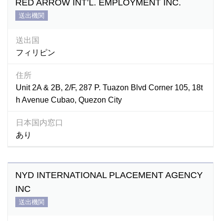
RED ARROW INT’L. EMPLOYMENT INC.
送出機関
送出国
フィリピン
住所
Unit 2A & 2B, 2/F, 287 P. Tuazon Blvd Corner 105, 18t
h Avenue Cubao, Quezon City
日本国内窓口
あり
NYD INTERNATIONAL PLACEMENT AGENCY
INC
送出機関