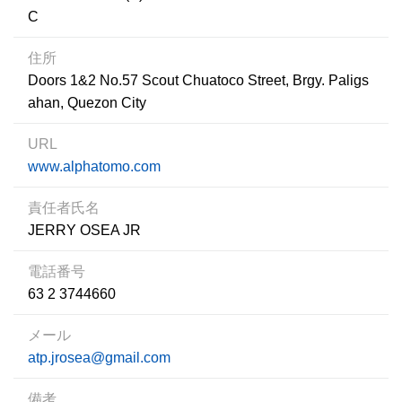
C
住所
Doors 1&2 No.57 Scout Chuatoco Street, Brgy. Paligs
ahan, Quezon City
URL
www.alphatomo.com
責任者氏名
JERRY OSEA JR
電話番号
63 2 3744660
メール
atp.jrosea@gmail.com
備考