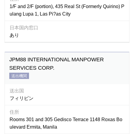
1/F and 2/F (portion), 435 Real St (Formerly Quirino) P
ulang Lupa 1, Las Pi?as City
日本国内窓口
あり
JPM88 INTERNATIONAL MANPOWER
SERVICES CORP.
送出機関
送出国
フィリピン
住所
Rooms 301 and 305 Gedisco Terrace 1148 Roxas Bo
ulevard Ermita, Manila