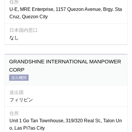
住所
U-E, MRE Enterprise, 1157 Quezon Avenue, Brgy. Sta
Cruz, Quezon City
日本国内窓口
なし
GRANDSHINE INTERNATIONAL MANPOWER
CORP
送出機関
送出国
フィリピン
住所
Unit 1 Go Tan Townhouse, 319/320 Real St., Talon Un
o, Las Pi?as City