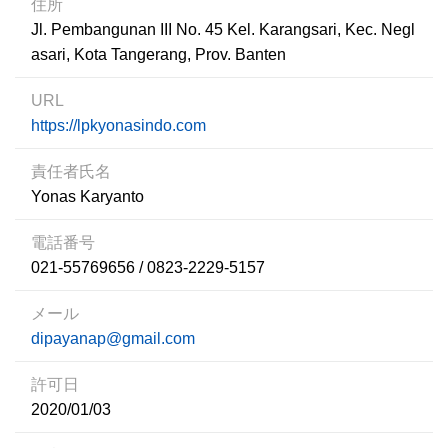
住所
Jl. Pembangunan III No. 45 Kel. Karangsari, Kec. Negl
asari, Kota Tangerang, Prov. Banten
URL
https://lpkyonasindo.com
責任者氏名
Yonas Karyanto
電話番号
021-55769656 / 0823-2229-5157
メール
dipayanap@gmail.com
許可日
2020/01/03