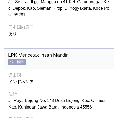
JL. Seturan II gg. Mangga no.41 Kel. Caturtunggal, Ke
c. Depok, Kab. Sleman, Prop. DI Yogyakarta. Kode Po
s : 55281
日本国内窓口
あり
LPK Mencetak Insan Mandiri
送出機関
送出国
インドネシア
住所
Jl. Raya Bojong No. 148 Desa Bojong, Kec. Cilimus,
Kab. Kuningan Jawa Barat, Indonesia 45556