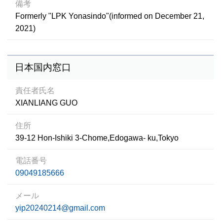
備考
Formerly "LPK Yonasindo"(informed on December 21,
2021)
日本国内窓口
責任者氏名
XIANLIANG GUO
住所
39-12 Hon-Ishiki 3-Chome,Edogawa- ku,Tokyo
電話番号
09049185666
メール
yip20240214@gmail.com