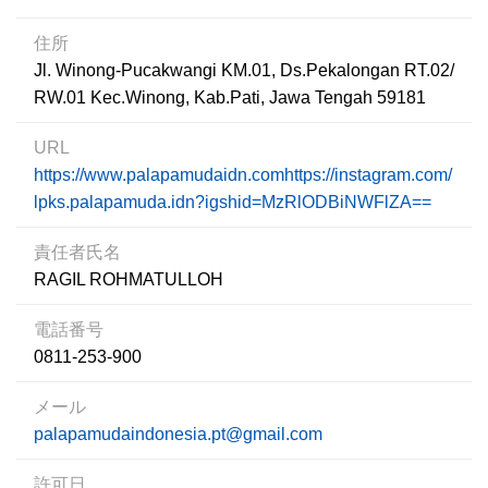
住所
Jl. Winong-Pucakwangi KM.01, Ds.Pekalongan RT.02/
RW.01 Kec.Winong, Kab.Pati, Jawa Tengah 59181
URL
https://www.palapamudaidn.comhttps://instagram.com/
lpks.palapamuda.idn?igshid=MzRlODBiNWFlZA==
責任者氏名
RAGIL ROHMATULLOH
電話番号
0811-253-900
メール
palapamudaindonesia.pt@gmail.com
許可日