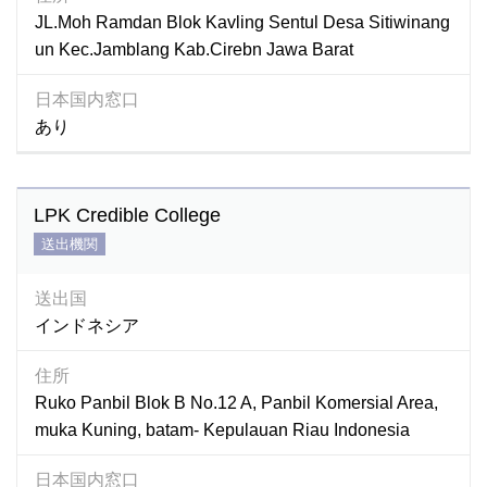
JL.Moh Ramdan Blok Kavling Sentul Desa Sitiwinang
un Kec.Jamblang Kab.Cirebn Jawa Barat
日本国内窓口
あり
LPK Credible College
送出機関
送出国
インドネシア
住所
Ruko Panbil Blok B No.12 A, Panbil Komersial Area,
muka Kuning, batam- Kepulauan Riau Indonesia
日本国内窓口