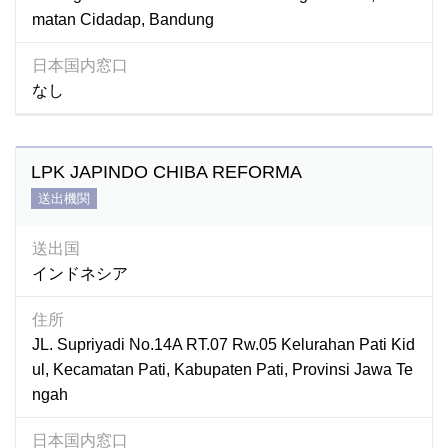
matan Cidadap, Bandung
日本国内窓口
なし
LPK JAPINDO CHIBA REFORMA
送出機関
送出国
インドネシア
住所
JL. Supriyadi No.14A RT.07 Rw.05 Kelurahan Pati Kid
ul, Kecamatan Pati, Kabupaten Pati, Provinsi Jawa Te
ngah
日本国内窓口