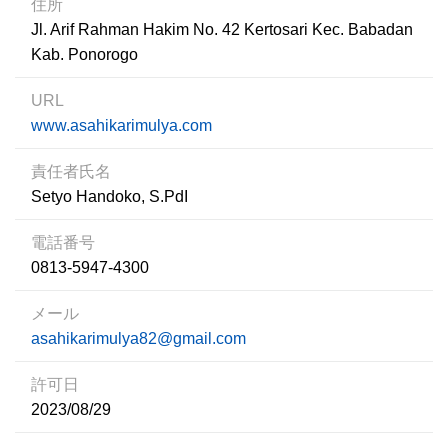
住所
Jl. Arif Rahman Hakim No. 42 Kertosari Kec. Babadan
Kab. Ponorogo
URL
www.asahikarimulya.com
責任者氏名
Setyo Handoko, S.PdI
電話番号
0813-5947-4300
メール
asahikarimulya82@gmail.com
許可日
2023/08/29