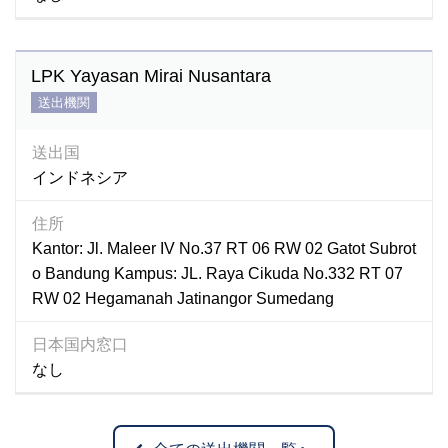
LPK Yayasan Mirai Nusantara
送出機関
送出国
インドネシア
住所
Kantor: Jl. Maleer IV No.37 RT 06 RW 02 Gatot Subrot
o Bandung Kampus: JL. Raya Cikuda No.332 RT 07
RW 02 Hegamanah Jatinangor Sumedang
日本国内窓口
なし