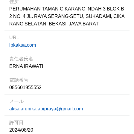
住所
PERUMAHAN TAMAN CIKARANG INDAH 3 BLOK B
2 NO. 4 JL. RAYA SERANG-SETU, SUKADAMI, CIKA
RANG SELATAN, BEKASI, JAWA BARAT
URL
lpkaksa.com
責任者氏名
ERNA IRAWATI
電話番号
085601955552
メール
aksa.arunika.abipraya@gmail.com
許可日
2024/08/20