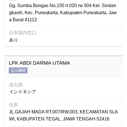
Gg. Sumba Bongas No.150 rt 020 rw 004 Kel. Sindan
gkasih, Kec. Purwakarta, Kabupaten Purwakarta, Jaw
a Barat 41112
日本国内窓口
あり
LPK ABDI DARMA UTAMA
送出機関
送出国
インドネシア
住所
JL.GAJAH MADA RT.007/RW.003, KECAMATAN SLA
WI, KABUPATEN TEGAL, JAWA TENGAH-52416