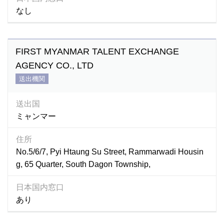
なし
FIRST MYANMAR TALENT EXCHANGE
AGENCY CO., LTD
送出機関
送出国
ミャンマー
住所
No.5/6/7, Pyi Htaung Su Street, Rammarwadi Housin
g, 65 Quarter, South Dagon Township,
日本国内窓口
あり