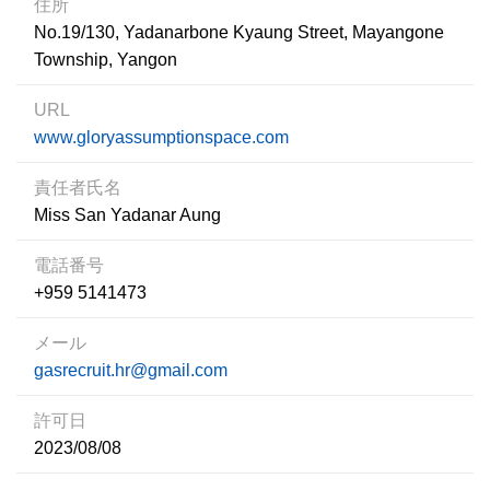
住所
No.19/130, Yadanarbone Kyaung Street, Mayangone
Township, Yangon
URL
www.gloryassumptionspace.com
責任者氏名
Miss San Yadanar Aung
電話番号
+959 5141473
メール
gasrecruit.hr@gmail.com
許可日
2023/08/08