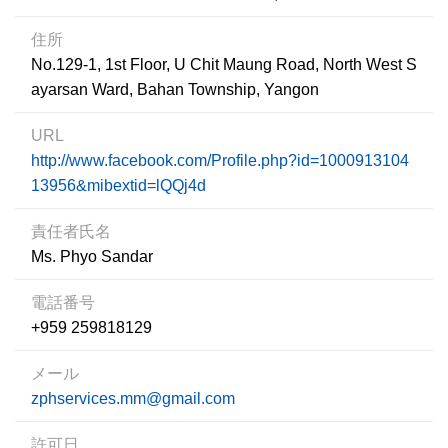
住所
No.129-1, 1st Floor, U Chit Maung Road, North West S
ayarsan Ward, Bahan Township, Yangon
URL
http://www.facebook.com/Profile.php?id=1000913104
13956&mibextid=lQQj4d
責任者氏名
Ms. Phyo Sandar
電話番号
+959 259818129
メール
zphservices.mm@gmail.com
許可日