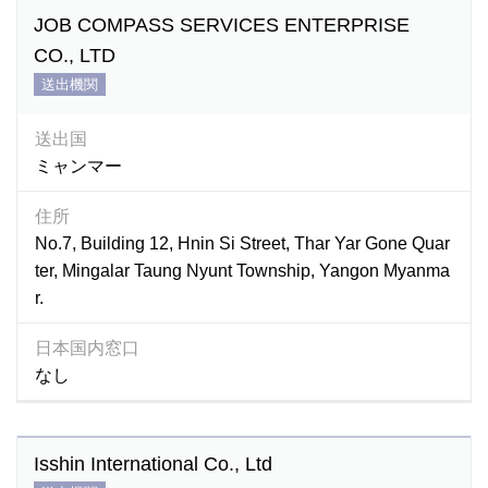
JOB COMPASS SERVICES ENTERPRISE
CO., LTD
送出機関
送出国
ミャンマー
住所
No.7, Building 12, Hnin Si Street, Thar Yar Gone Quar
ter, Mingalar Taung Nyunt Township, Yangon Myanma
r.
日本国内窓口
なし
Isshin International Co., Ltd