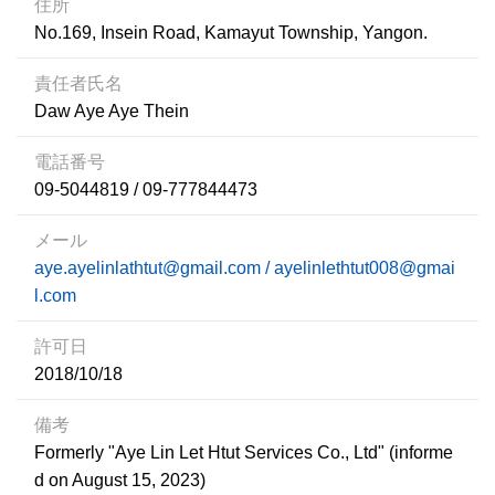
住所
No.169, Insein Road, Kamayut Township, Yangon.
責任者氏名
Daw Aye Aye Thein
電話番号
09-5044819 / 09-777844473
メール
aye.ayelinlathtut@gmail.com / ayelinlethtut008@gmai
l.com
許可日
2018/10/18
備考
Formerly "Aye Lin Let Htut Services Co., Ltd" (informe
d on August 15, 2023)