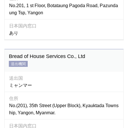
No.201, 1 st Floor, Botataung Pagoda Road, Pazunda
ung Tsp, Yangon
日本国内窓口
あり
Bread of House Services Co., Ltd
送出機関
送出国
ミャンマー
住所
No.(201), 35th Street (Upper Block), Kyauktada Towns
hip, Yangon, Myanmar.
日本国内窓口