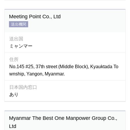
Meeting Point Co., Ltd
送出機関
送出国
ミャンマー
住所
No.145 #25, 37th street (Middle Block), Kyauktada To
wnship, Yangon, Myanmar.
日本国内窓口
あり
Myanmar The Best One Manpower Group Co.,
Ltd