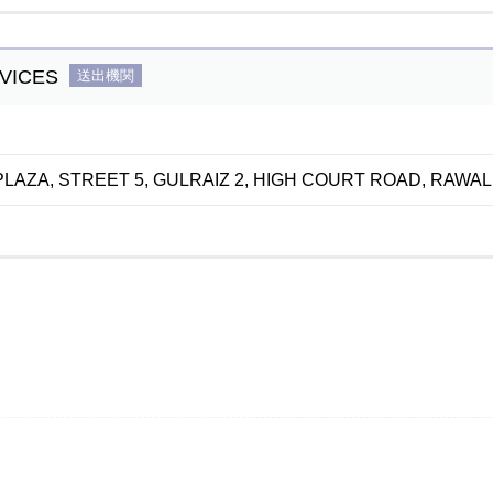
VICES
送出機関
AZA, STREET 5, GULRAIZ 2, HIGH COURT ROAD, RAWALP