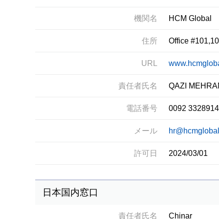
機関名
HCM Global
住所
Office #101,1
URL
www.hcmgloba
責任者氏名
QAZI MEHRA
電話番号
0092 332891
メール
hr@hcmglobal
許可日
2024/03/01
日本国内窓口
責任者氏名
Chinar