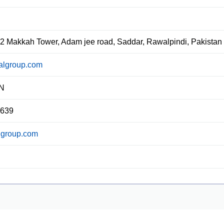
02 Makkah Tower, Adam jee road, Saddar, Rawalpindi, Pakistan
lgroup.com
N
4639
group.com