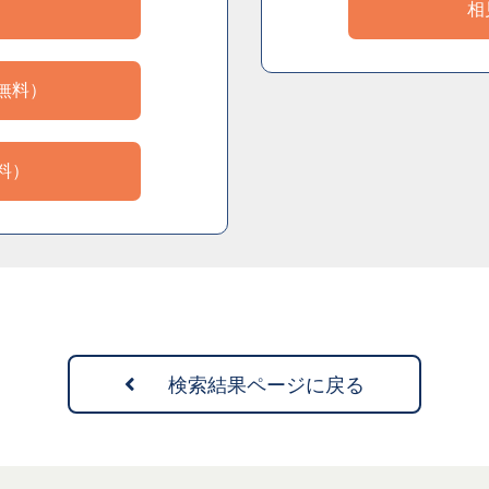
）
相
無料）
料）
検索結果ページに戻る