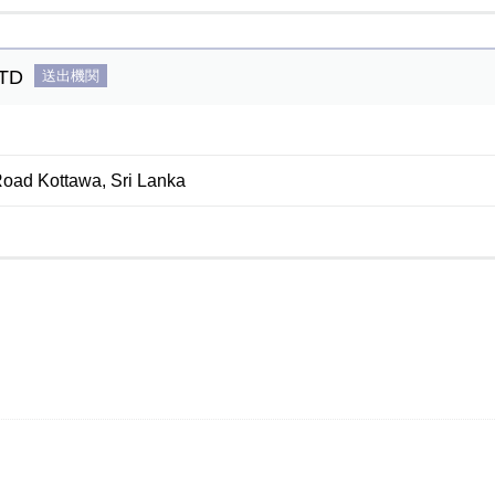
TD
送出機関
Road Kottawa, Sri Lanka