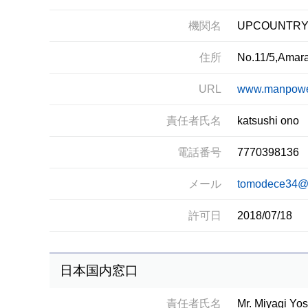
機関名
UPCOUNTRY 
住所
No.11/5,Amar
URL
www.manpower
責任者氏名
katsushi ono
電話番号
7770398136
メール
tomodece34@
許可日
2018/07/18
日本国内窓口
責任者氏名
Mr. Miyagi Yos