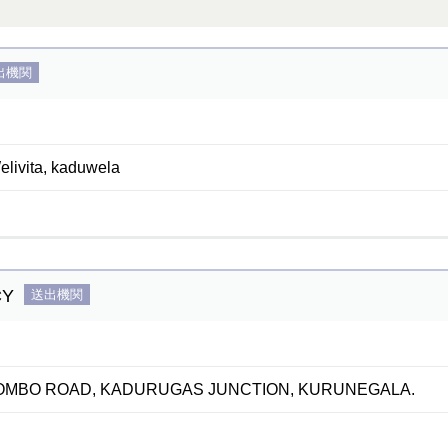
出機関
elivita, kaduwela
CY
送出機関
LOMBO ROAD, KADURUGAS JUNCTION, KURUNEGALA.