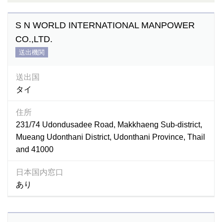
S N WORLD INTERNATIONAL MANPOWER
CO.,LTD.
送出機関
送出国
タイ
住所
231/74 Udondusadee Road, Makkhaeng Sub-district,
Mueang Udonthani District, Udonthani Province, Thail
and 41000
日本国内窓口
あり