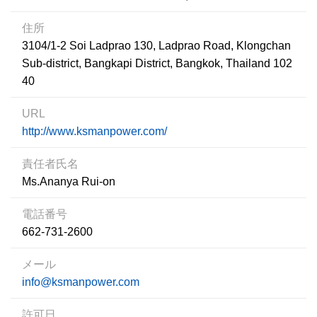
住所
3104/1-2 Soi Ladprao 130, Ladprao Road, Klongchan
Sub-district, Bangkapi District, Bangkok, Thailand 102
40
URL
http://www.ksmanpower.com/
責任者氏名
Ms.Ananya Rui-on
電話番号
662-731-2600
メール
info@ksmanpower.com
許可日