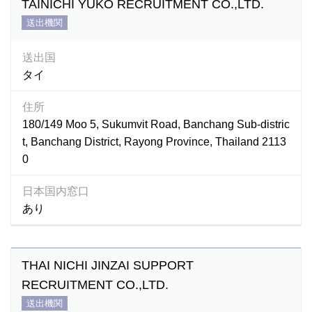
TAINICHI YUKO RECRUITMENT CO.,LTD.
送出機関
送出国
タイ
住所
180/149 Moo 5, Sukumvit Road, Banchang Sub-distric
t, Banchang District, Rayong Province, Thailand 2113
0
日本国内窓口
あり
THAI NICHI JINZAI SUPPORT
RECRUITMENT CO.,LTD.
送出機関