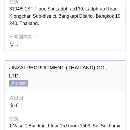
住所
3104/5 1ST Floor, Soi Ladphrao130, Ladphrao Road,
Klongchan Sub-district, Bangkapi District, Bangkok 10
240, Thailand.
日本国内窓口
なし
JINZAI RECRUITMENT (THAILAND) CO.,
LTD.
送出機関
送出国
タイ
住所
1 Vasu 1 Building, Floor 15,Room 1503, Soi Sukhumv