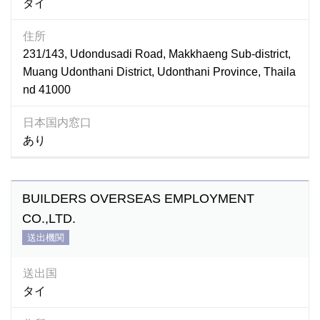
タイ
住所
231/143, Udondusadi Road, Makkhaeng Sub-district,
Muang Udonthani District, Udonthani Province, Thaila
nd 41000
日本国内窓口
あり
BUILDERS OVERSEAS EMPLOYMENT
CO.,LTD.
送出機関
送出国
タイ