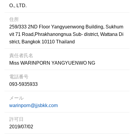
O., LTD.
住所
259/333 2ND Floor Yangyuenwong Building, Sukhum
vit 71 Road,Phrakhanongnua Sub- district, Wattana Di
strict, Bangkok 10110 Thailand
責任者氏名
Miss WARINPORN YANGYUENWO NG
電話番号
093-5935933
メール
warinporn@jjsbkk.com
許可日
2019/07/02