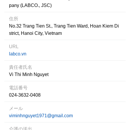
pany (LABCO., JSC)
住所
No.32 Trang Tien St., Trang Tien Ward, Hoan Kiem Di
strict, Hanoi City, Vietnam
URL
labco.vn
責任者氏名
Vi Thi Minh Nguyet
電話番号
024-3632-0408
メール
viminhnguyet1971@gmail.com
介護の送出