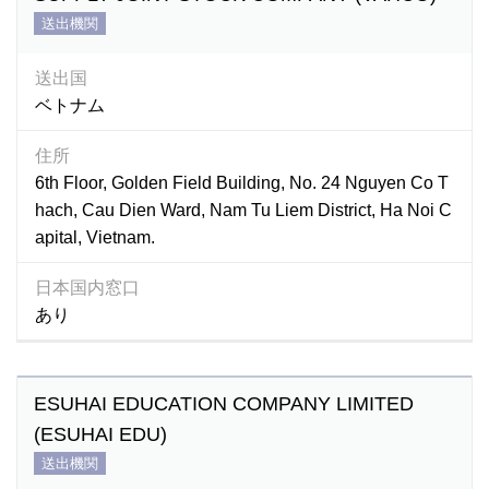
送出機関
送出国
ベトナム
住所
6th Floor, Golden Field Building, No. 24 Nguyen Co T
hach, Cau Dien Ward, Nam Tu Liem District, Ha Noi C
apital, Vietnam.
日本国内窓口
あり
ESUHAI EDUCATION COMPANY LIMITED
(ESUHAI EDU)
送出機関