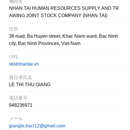
機関名
NHAN TAI HUMAN RESOURCES SUPPLY AND TR
AINING JOINT STOCK COMPANY (NHAN TAI)
住所
38 road, Ba Huyen street, Khac Niem ward, Bac Ninh
city, Bac Ninh Provinces, Viet Nam
URL
xkldnhantai.vn
責任者氏名
LE THI THU GIANG
電話番号
948236971
メール
giangle.traci12@gmail.com