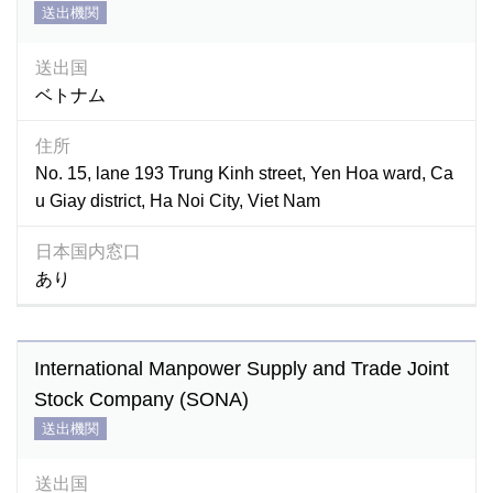
送出機関
送出国
ベトナム
住所
No. 15, lane 193 Trung Kinh street, Yen Hoa ward, Ca
u Giay district, Ha Noi City, Viet Nam
日本国内窓口
あり
International Manpower Supply and Trade Joint
Stock Company (SONA)
送出機関
送出国