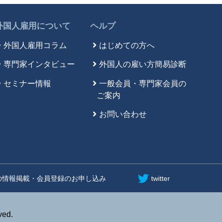
外国人雇用について
ヘルプ
外国人雇用コラム
はじめての方へ
専門家インタビュー
外国人の雇い方簡易診断
セミナー情報
一般会員・専門家会員の
ご案内
お問い合わせ
の情報掲載・会員登録のお申し込み
twitter
ed.