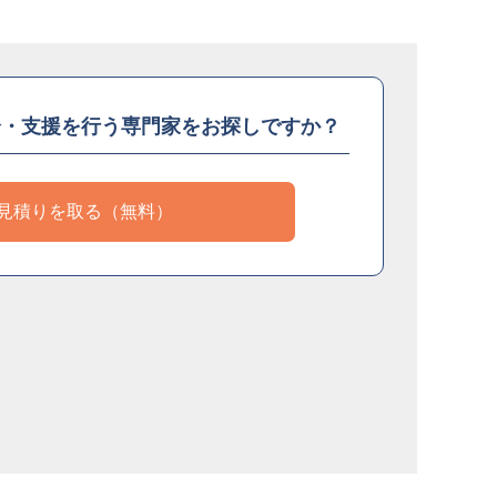
介・支援を
行う専門家をお探しですか？
見積りを取る（無料）