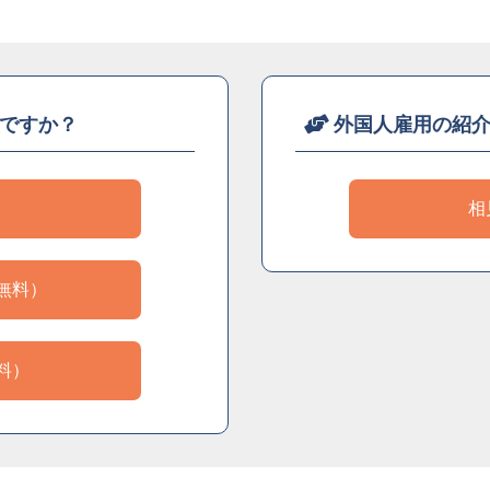
ですか？
外国人雇用の紹
）
相
無料）
料）