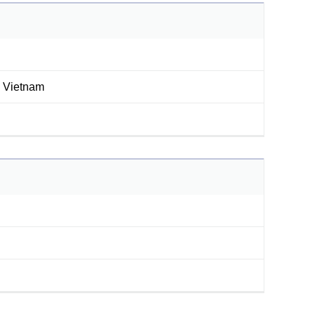
, Vietnam