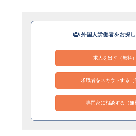
外国人労働者をお探し
求人を出す（無料
求職者をスカウトする（
専門家に相談する（無