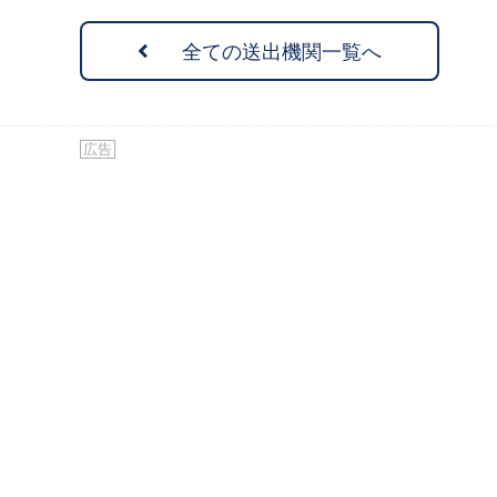
全ての送出機関一覧へ
広告