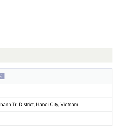
関
nh Tri District, Hanoi City, Vietnam