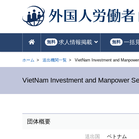
求人情報掲載
一括
無料
無料
ホーム
送出機関一覧
VietNam Investment and Manpower
VietNam Investment and Manpower Se
団体概要
送出国
ベトナム