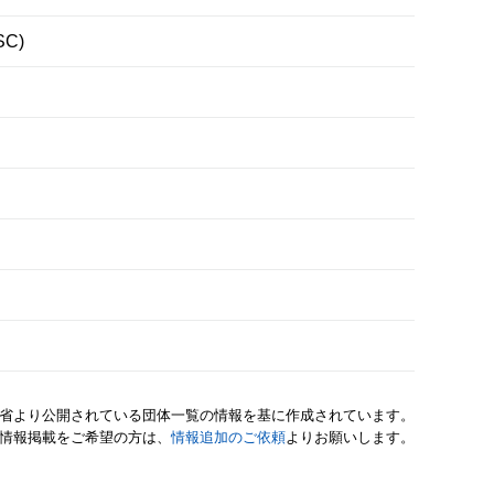
SC)
省より公開されている団体一覧の情報を基に作成されています。
情報掲載をご希望の方は、
情報追加のご依頼
よりお願いします。