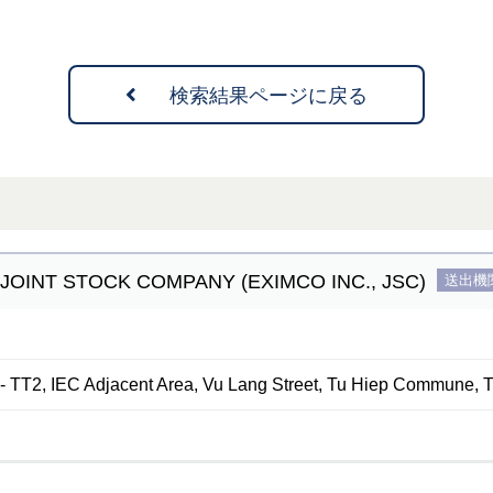
検索結果ページに戻る
OINT STOCK COMPANY (EXIMCO INC., JSC)
送出機
 TT2, IEC Adjacent Area, Vu Lang Street, Tu Hiep Commune, Tha