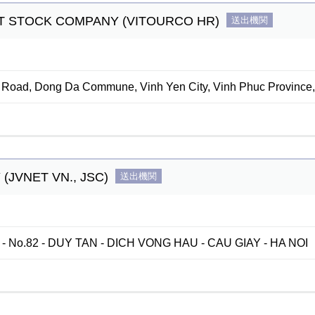
T STOCK COMPANY (VITOURCO HR)
送出機関
 Road, Dong Da Commune, Vinh Yen City, Vinh Phuc Province
JVNET VN., JSC)
送出機関
D - No.82 - DUY TAN - DICH VONG HAU - CAU GIAY - HA NOI