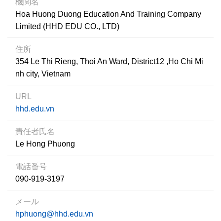
機関名
Hoa Huong Duong Education And Training Company
Limited (HHD EDU CO., LTD)
住所
354 Le Thi Rieng, Thoi An Ward, District12 ,Ho Chi Mi
nh city, Vietnam
URL
hhd.edu.vn
責任者氏名
Le Hong Phuong
電話番号
090-919-3197
メール
hphuong@hhd.edu.vn