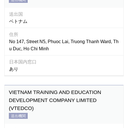
送出国
ベトナム
住所
No 147, Street N5, Phuoc Lai, Truong Thanh Ward, Th
u Duc, Ho Chi Minh
日本国内窓口
あり
VIETNAM TRAINING AND EDUCATION
DEVELOPMENT COMPANY LIMITED
(VTEDCO)
送出機関