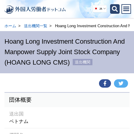
JA
ホーム
送出機関一覧
Hoang Long Investment Construction And 
Hoang Long Investment Construction And
Manpower Supply Joint Stock Company
(HOANG LONG CMS)
送出機関
団体概要
送出国
ベトナム