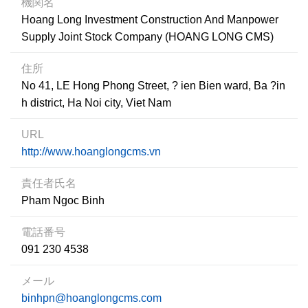
機関名
Hoang Long Investment Construction And Manpower
Supply Joint Stock Company (HOANG LONG CMS)
住所
No 41, LE Hong Phong Street, ? ien Bien ward, Ba ?in
h district, Ha Noi city, Viet Nam
URL
http://www.hoanglongcms.vn
責任者氏名
Pham Ngoc Binh
電話番号
091 230 4538
メール
binhpn@hoanglongcms.com