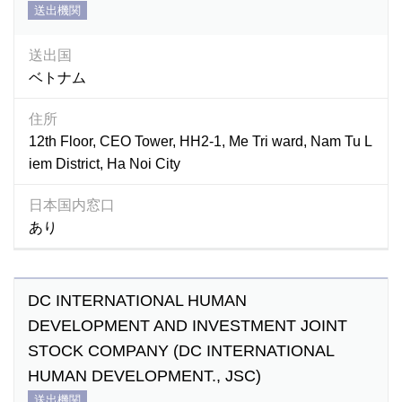
送出機関
送出国
ベトナム
住所
12th Floor, CEO Tower, HH2-1, Me Tri ward, Nam Tu L
iem District, Ha Noi City
日本国内窓口
あり
DC INTERNATIONAL HUMAN
DEVELOPMENT AND INVESTMENT JOINT
STOCK COMPANY (DC INTERNATIONAL
HUMAN DEVELOPMENT., JSC)
送出機関