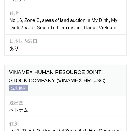
住所
No 16, Zone C, areas of land auction in My Dinh, My
Dinh 2 ward, South Tu Liem district, Hanoi, Vietnam..
日本国内窓口
あり
VINAMEX HUMAN RESOURCE JOINT
STOCK COMPANY (VINAMEX HR.,JSC)
送出機関
送出国
ベトナム
住所
Lot 2, Thanh Oai Industrial Zone, Bich Hoa Commune,