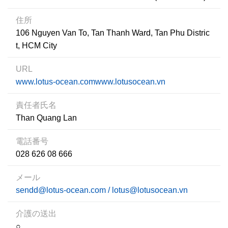
住所
106 Nguyen Van To, Tan Thanh Ward, Tan Phu Distric
t, HCM City
URL
www.lotus-ocean.comwww.lotusocean.vn
責任者氏名
Than Quang Lan
電話番号
028 626 08 666
メール
sendd@lotus-ocean.com / lotus@lotusocean.vn
介護の送出
○